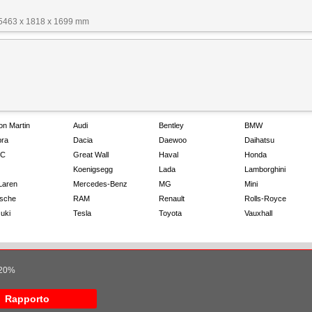
 5463 x 1818 x 1699 mm
on Martin
Audi
Bentley
BMW
ra
Dacia
Daewoo
Daihatsu
C
Great Wall
Haval
Honda
Koenigsegg
Lada
Lamborghini
Laren
Mercedes-Benz
MG
Mini
sche
RAM
Renault
Rolls-Royce
uki
Tesla
Toyota
Vauxhall
l 20%
Rapporto