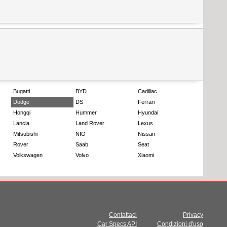
Bugatti
BYD
Cadillac
Dodge
DS
Ferrari
Hongqi
Hummer
Hyundai
Lancia
Land Rover
Lexus
Mitsubishi
NIO
Nissan
Rover
Saab
Seat
Volkswagen
Volvo
Xiaomi
Contattaci
Privacy
Car Specs API
Condizioni d'uso