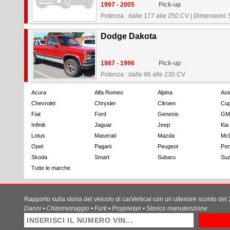
1997 - 2005
Pick-up
Potenza : dalle 177 alle 250 CV
|
Dimensioni:
Dodge Dakota
1987 - 1996
Pick-up
Potenza : dalle 96 alle 230 CV
Acura
Alfa Romeo
Alpina
Ast
Chevrolet
Chrysler
Citroen
Cup
Fiat
Ford
Genesis
GM
Infiniti
Jaguar
Jeep
Kia
Lotus
Maserati
Mazda
Mc
Opel
Pagani
Peugeot
Por
Skoda
Smart
Subaru
Suz
Tutte le marche
Rapporto sulla storia del veicolo di carVertical con un ulteriore sconto de
Danni • Chilometraggio • Furti • Proprietari • Storico manutenzione