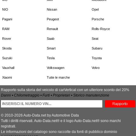
NIO
Nissan
Opel
Pagani
Peugeot
Porsche
RAM
Renault
Rolls-Royce
Rover
Saab
Seat
Skoda
Smart
Subaru
Suzuki
Tesla
Toyota
Vauxhall
Volkswagen
Volvo
Xiaomi
Tutte le marche
Rapporto sulla storia del veicolo di carVertical con un ulteriore sconto del 20%
Danni • Chilometraggio • Furti • Proprietari • Storico manutenzione
Rapporto
© 2010-2026 Auto-Data.net by Automotive Data
Tutti i diritti riservati. Auto-Data.net® e il logo Auto-Data.net® sono marchi
registrati.
Le informazioni del catalogo sono raccolte da fonti di pubblico dominio