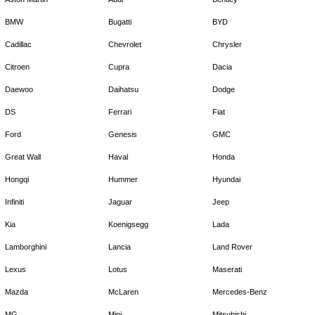
BMW
Bugatti
BYD
Cadillac
Chevrolet
Chrysler
Citroen
Cupra
Dacia
Daewoo
Daihatsu
Dodge
DS
Ferrari
Fiat
Ford
Genesis
GMC
Great Wall
Haval
Honda
Hongqi
Hummer
Hyundai
Infiniti
Jaguar
Jeep
Kia
Koenigsegg
Lada
Lamborghini
Lancia
Land Rover
Lexus
Lotus
Maserati
Mazda
McLaren
Mercedes-Benz
MG
Mini
Mitsubishi