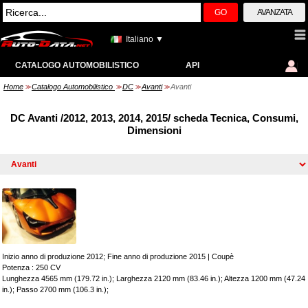
GO
AVANZATA
Italiano ▼
CATALOGO AUTOMOBILISTICO
API
Home
Catalogo Automobilistico
DC
Avanti
Avanti
>>
>>
>>
>>
DC Avanti /2012, 2013, 2014, 2015/ scheda Tecnica, Consumi,
Dimensioni
Inizio anno di produzione 2012; Fine anno di produzione 2015
|
Coupè
Potenza : 250 CV
Lunghezza 4565 mm (179.72 in.); Larghezza 2120 mm (83.46 in.); Altezza 1200 mm (47.24
in.); Passo 2700 mm (106.3 in.);