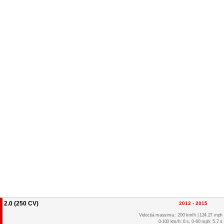
2.0 (250 CV)
2012 - 2015
Velocità massima : 200 km/h | 124.27 mph
0-100 km/h: 6 s, 0-60 mph: 5.7 s