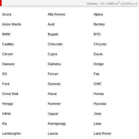
3
Cilindrata : 2.0 l | 1998 cm
| 121.93 cu. in.
Acura
Alfa Romeo
Alpina
Aston Martin
Audi
Bentley
BMW
Bugatti
BYD
Cadillac
Chevrolet
Chrysler
Citroen
Cupra
Dacia
Daewoo
Daihatsu
Dodge
DS
Ferrari
Fiat
Ford
Genesis
GMC
Great Wall
Haval
Honda
Hongqi
Hummer
Hyundai
Infiniti
Jaguar
Jeep
Kia
Koenigsegg
Lada
Lamborghini
Lancia
Land Rover