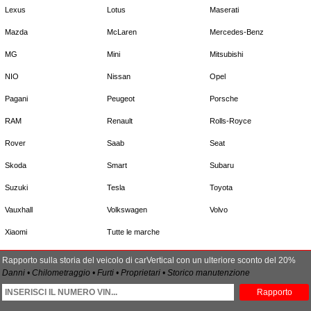
Lexus
Lotus
Maserati
Mazda
McLaren
Mercedes-Benz
MG
Mini
Mitsubishi
NIO
Nissan
Opel
Pagani
Peugeot
Porsche
RAM
Renault
Rolls-Royce
Rover
Saab
Seat
Skoda
Smart
Subaru
Suzuki
Tesla
Toyota
Vauxhall
Volkswagen
Volvo
Xiaomi
Tutte le marche
Rapporto sulla storia del veicolo di carVertical con un ulteriore sconto del 20%
Danni • Chilometraggio • Furti • Proprietari • Storico manutenzione
Rapporto