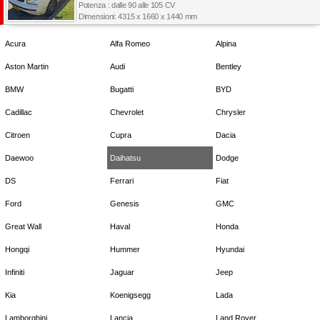
Potenza : dalle 90 alle 105 CV
Dimensioni: 4315 x 1660 x 1440 mm
Acura
Alfa Romeo
Alpina
Aston Martin
Audi
Bentley
BMW
Bugatti
BYD
Cadillac
Chevrolet
Chrysler
Citroen
Cupra
Dacia
Daewoo
Daihatsu
Dodge
DS
Ferrari
Fiat
Ford
Genesis
GMC
Great Wall
Haval
Honda
Hongqi
Hummer
Hyundai
Infiniti
Jaguar
Jeep
Kia
Koenigsegg
Lada
Lamborghini
Lancia
Land Rover