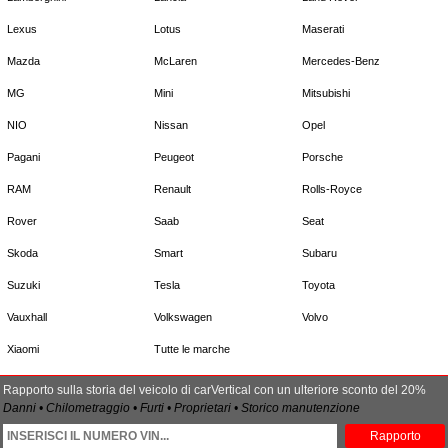
Lexus
Lotus
Maserati
Mazda
McLaren
Mercedes-Benz
MG
Mini
Mitsubishi
NIO
Nissan
Opel
Pagani
Peugeot
Porsche
RAM
Renault
Rolls-Royce
Rover
Saab
Seat
Skoda
Smart
Subaru
Suzuki
Tesla
Toyota
Vauxhall
Volkswagen
Volvo
Xiaomi
Tutte le marche
Rapporto sulla storia del veicolo di carVertical con un ulteriore sconto del 20%
Danni • Chilometraggio • Furti • Proprietari • Storico manutenzione
Rapporto