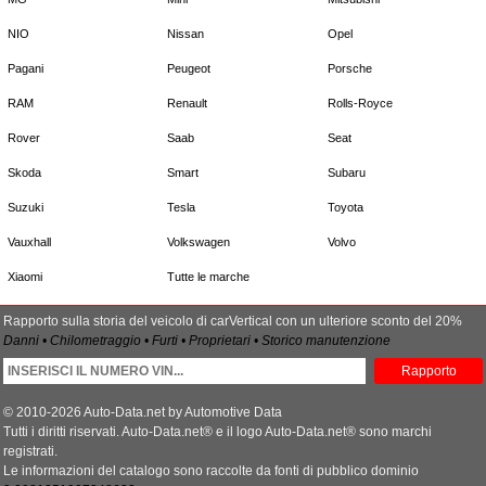
NIO
Nissan
Opel
Pagani
Peugeot
Porsche
RAM
Renault
Rolls-Royce
Rover
Saab
Seat
Skoda
Smart
Subaru
Suzuki
Tesla
Toyota
Vauxhall
Volkswagen
Volvo
Xiaomi
Tutte le marche
Rapporto sulla storia del veicolo di carVertical con un ulteriore sconto del 20%
Danni • Chilometraggio • Furti • Proprietari • Storico manutenzione
Rapporto
© 2010-2026 Auto-Data.net by Automotive Data
Tutti i diritti riservati. Auto-Data.net® e il logo Auto-Data.net® sono marchi
registrati.
Le informazioni del catalogo sono raccolte da fonti di pubblico dominio