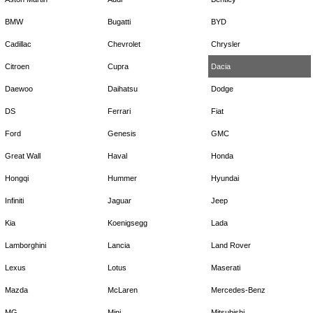
BMW
Bugatti
BYD
Cadillac
Chevrolet
Chrysler
Citroen
Cupra
Dacia
Daewoo
Daihatsu
Dodge
DS
Ferrari
Fiat
Ford
Genesis
GMC
Great Wall
Haval
Honda
Hongqi
Hummer
Hyundai
Infiniti
Jaguar
Jeep
Kia
Koenigsegg
Lada
Lamborghini
Lancia
Land Rover
Lexus
Lotus
Maserati
Mazda
McLaren
Mercedes-Benz
MG
Mini
Mitsubishi