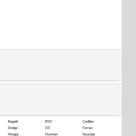
Bugatti
BYD
Cadillac
Dodge
DS
Ferrari
Hongqi
Hummer
Hyundai