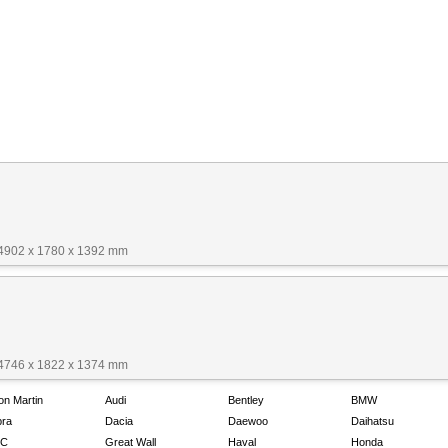
 4902 x 1780 x 1392 mm
 4746 x 1822 x 1374 mm
on Martin
Audi
Bentley
BMW
ra
Dacia
Daewoo
Daihatsu
C
Great Wall
Haval
Honda