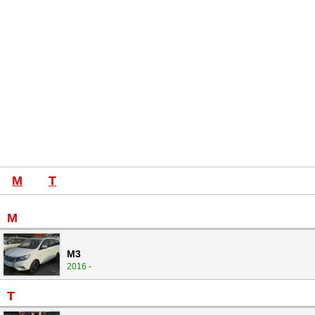
M
T
M
M3
2016 -
T