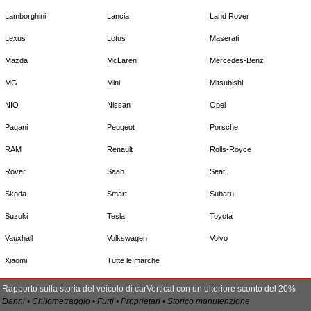
Lamborghini
Lancia
Land Rover
Lexus
Lotus
Maserati
Mazda
McLaren
Mercedes-Benz
MG
Mini
Mitsubishi
NIO
Nissan
Opel
Pagani
Peugeot
Porsche
RAM
Renault
Rolls-Royce
Rover
Saab
Seat
Skoda
Smart
Subaru
Suzuki
Tesla
Toyota
Vauxhall
Volkswagen
Volvo
Xiaomi
Tutte le marche
Rapporto sulla storia del veicolo di carVertical con un ulteriore sconto del 20%
Danni • Chilometraggio • Furti • Proprietari • Storico manutenzione