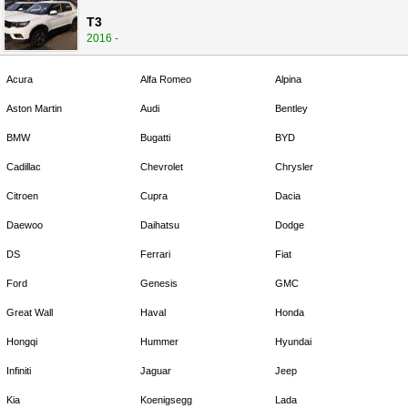
T3
2016 -
Acura
Alfa Romeo
Alpina
Aston Martin
Audi
Bentley
BMW
Bugatti
BYD
Cadillac
Chevrolet
Chrysler
Citroen
Cupra
Dacia
Daewoo
Daihatsu
Dodge
DS
Ferrari
Fiat
Ford
Genesis
GMC
Great Wall
Haval
Honda
Hongqi
Hummer
Hyundai
Infiniti
Jaguar
Jeep
Kia
Koenigsegg
Lada