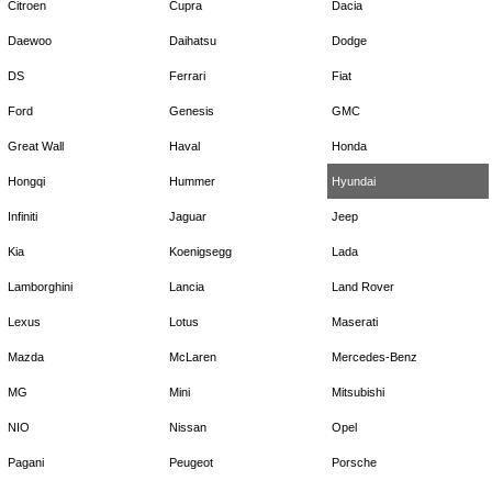
Citroen
Cupra
Dacia
Daewoo
Daihatsu
Dodge
DS
Ferrari
Fiat
Ford
Genesis
GMC
Great Wall
Haval
Honda
Hongqi
Hummer
Hyundai
Infiniti
Jaguar
Jeep
Kia
Koenigsegg
Lada
Lamborghini
Lancia
Land Rover
Lexus
Lotus
Maserati
Mazda
McLaren
Mercedes-Benz
MG
Mini
Mitsubishi
NIO
Nissan
Opel
Pagani
Peugeot
Porsche