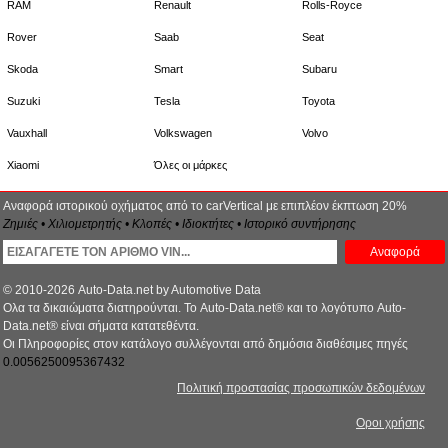
RAM
Renault
Rolls-Royce
Rover
Saab
Seat
Skoda
Smart
Subaru
Suzuki
Tesla
Toyota
Vauxhall
Volkswagen
Volvo
Xiaomi
Όλες οι μάρκες
Αναφορά ιστορικού οχήματος από το carVertical με επιπλέον έκπτωση 20%
Ζημιές • Χιλιομετρητής • Κλοπές • Ιδιοκτήτες • Ιστορικό συντήρησης
Αναφορά
© 2010-2026 Auto-Data.net by Automotive Data
Ολα τα δικαιώματα διατηρούνται. Το Auto-Data.net® και το λογότυπο Auto-
Data.net® είναι σήματα κατατεθέντα.
Οι Πληροφορίες στον κατάλογο συλλέγονται από δημόσια διαθέσιμες πηγές
0.0056250095367432
Πολιτική προστασίας προσωπικών δεδομένων
Οροι χρήσης