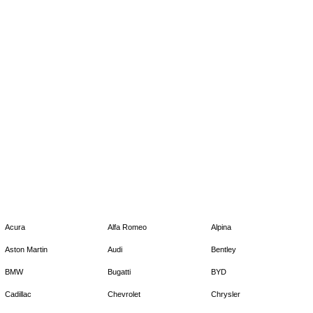
Acura
Alfa Romeo
Alpina
Aston Martin
Audi
Bentley
BMW
Bugatti
BYD
Cadillac
Chevrolet
Chrysler