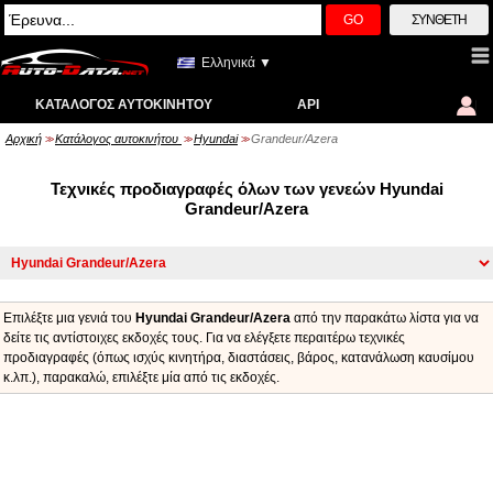
GO
ΣΎΝΘΕΤΗ
Ελληνικά ▼
ΚΑΤΆΛΟΓΟΣ ΑΥΤΟΚΙΝΉΤΟΥ
API
Αρχική
Κατάλογος αυτοκινήτου
Hyundai
Grandeur/Azera
>>
>>
>>
Τεχνικές προδιαγραφές όλων των γενεών Hyundai
Grandeur/Azera
Επιλέξτε μια γενιά του
Hyundai Grandeur/Azera
από την παρακάτω λίστα για να
δείτε τις αντίστοιχες εκδοχές τους. Για να ελέγξετε περαιτέρω τεχνικές
προδιαγραφές (όπως ισχύς κινητήρα, διαστάσεις, βάρος, κατανάλωση καυσίμου
κ.λπ.), παρακαλώ, επιλέξτε μία από τις εκδοχές.