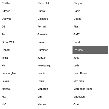
Cadillac
Chevrolet
Chrysler
Citroen
Cupra
Dacia
Daewoo
Daihatsu
Dodge
DS
Ferrari
Fiat
Ford
Genesis
GMC
Great Wall
Haval
Honda
Hongqi
Hummer
Hyundai
Infiniti
Jaguar
Jeep
Kia
Koenigsegg
Lada
Lamborghini
Lancia
Land Rover
Lexus
Lotus
Maserati
Mazda
McLaren
Mercedes-Benz
MG
Mini
Mitsubishi
NIO
Nissan
Opel