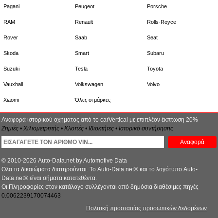
Pagani
Peugeot
Porsche
RAM
Renault
Rolls-Royce
Rover
Saab
Seat
Skoda
Smart
Subaru
Suzuki
Tesla
Toyota
Vauxhall
Volkswagen
Volvo
Xiaomi
Όλες οι μάρκες
Αναφορά ιστορικού οχήματος από το carVertical με επιπλέον έκπτωση 20%
Ζημιές • Χιλιομετρητής • Κλοπές • Ιδιοκτήτες • Ιστορικό συντήρησης
Αναφορά
© 2010-2026 Auto-Data.net by Automotive Data
Ολα τα δικαιώματα διατηρούνται. Το Auto-Data.net® και το λογότυπο Auto-
Data.net® είναι σήματα κατατεθέντα.
Οι Πληροφορίες στον κατάλογο συλλέγονται από δημόσια διαθέσιμες πηγές
0.0062239170074463
Πολιτική προστασίας προσωπικών δεδομένων