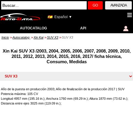
GO
AVANZADA
Español ▼
AUTOCATALOG
API
Inicio
Autocatalog
Xin Kai
SUV X3
SUV X3
>>
>>
>>
>>
Xin Kai SUV X3 /2003, 2004, 2005, 2006, 2007, 2008, 2009, 2010,
2011, 2012, 2013, 2014, 2015, 2016, 2017/ ficha técnica,
Consumo, Medidas
Año de la puesta en producción 2003; Año de finalización de la producción 2017
|
SUV
Potencia máxima: 105 CV
Longitud 4957 mm (195.16 in.); Anchura 1760 mm (69.29 in.); Altura 1870 mm (73.62 in.);
Distancia entre ejes 3025 mm (119.09 in.);