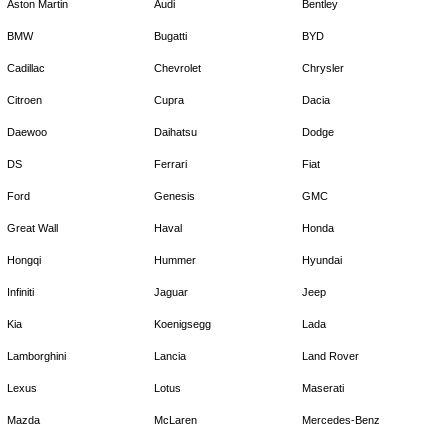
Aston Martin
Audi
Bentley
BMW
Bugatti
BYD
Cadillac
Chevrolet
Chrysler
Citroen
Cupra
Dacia
Daewoo
Daihatsu
Dodge
DS
Ferrari
Fiat
Ford
Genesis
GMC
Great Wall
Haval
Honda
Hongqi
Hummer
Hyundai
Infiniti
Jaguar
Jeep
Kia
Koenigsegg
Lada
Lamborghini
Lancia
Land Rover
Lexus
Lotus
Maserati
Mazda
McLaren
Mercedes-Benz