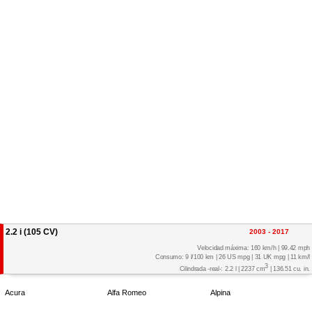
2.2 i (105 CV)
2003 - 2017
Velocidad máxima: 160 km/h | 99.42 mph
Consumo: 9 l/100 km | 26 US mpg | 31 UK mpg | 11 km/l
3
Cilindrada -real-: 2.2 l | 2237 cm
| 136.51 cu. in.
Acura
Alfa Romeo
Alpina