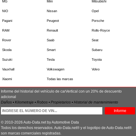
MG
Mini
Mitsubishi
NIO
Nissan
Opel
Pagani
Peugeot
Porsche
RAM
Renault
Rolls-Royce
Rover
Saab
Seat
Skoda
Smart
Subaru
Suzuki
Tesla
Toyota
Vauxhall
Volkswagen
Volvo
Xiaomi
Todas las marcas
Informe del historial del vehículo de carVertical con un 20% de descuento
adicional
Daños • Kilometraje • Robos • Propietarios • Historial de mantenimiento
Informe
© 2010-2026 Auto-Data.net by Automotive Data
Todos los derechos reservados. Auto-Data.net® y el logotipo de Auto-Data.net®
son marcas comerciales registradas.