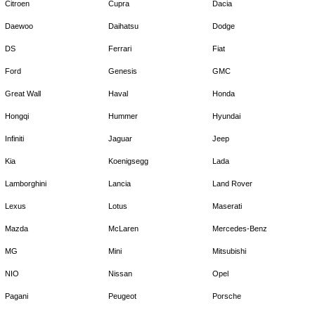
Citroen
Cupra
Dacia
Daewoo
Daihatsu
Dodge
DS
Ferrari
Fiat
Ford
Genesis
GMC
Great Wall
Haval
Honda
Hongqi
Hummer
Hyundai
Infiniti
Jaguar
Jeep
Kia
Koenigsegg
Lada
Lamborghini
Lancia
Land Rover
Lexus
Lotus
Maserati
Mazda
McLaren
Mercedes-Benz
MG
Mini
Mitsubishi
NIO
Nissan
Opel
Pagani
Peugeot
Porsche