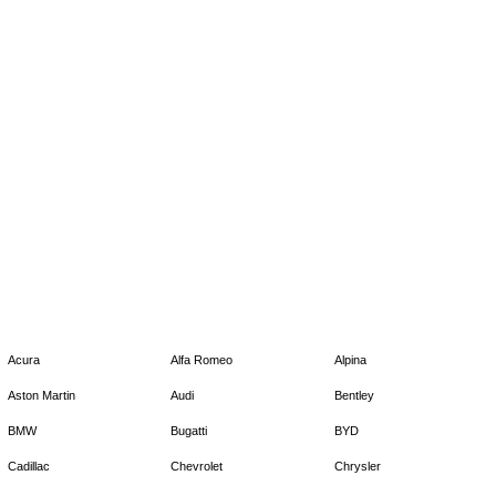
Acura
Alfa Romeo
Alpina
Aston Martin
Audi
Bentley
BMW
Bugatti
BYD
Cadillac
Chevrolet
Chrysler