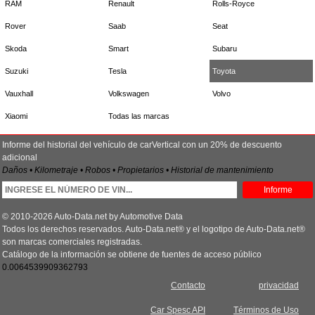
RAM
Renault
Rolls-Royce
Rover
Saab
Seat
Skoda
Smart
Subaru
Suzuki
Tesla
Toyota
Vauxhall
Volkswagen
Volvo
Xiaomi
Todas las marcas
Informe del historial del vehículo de carVertical con un 20% de descuento
adicional
Daños • Kilometraje • Robos • Propietarios • Historial de mantenimiento
Informe
© 2010-2026 Auto-Data.net by Automotive Data
Todos los derechos reservados. Auto-Data.net® y el logotipo de Auto-Data.net®
son marcas comerciales registradas.
Catálogo de la información se obtiene de fuentes de acceso público
0.0064539909362793
Contacto
privacidad
Car Spesc API
Términos de Uso