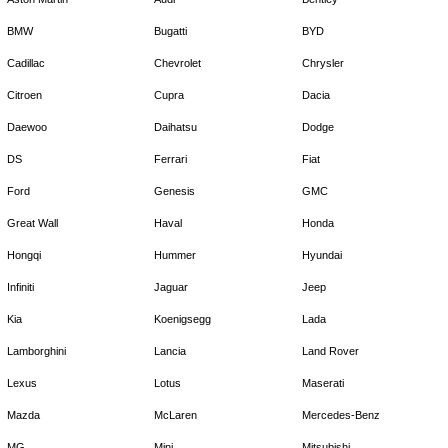
BMW
Bugatti
BYD
Cadillac
Chevrolet
Chrysler
Citroen
Cupra
Dacia
Daewoo
Daihatsu
Dodge
DS
Ferrari
Fiat
Ford
Genesis
GMC
Great Wall
Haval
Honda
Hongqi
Hummer
Hyundai
Infiniti
Jaguar
Jeep
Kia
Koenigsegg
Lada
Lamborghini
Lancia
Land Rover
Lexus
Lotus
Maserati
Mazda
McLaren
Mercedes-Benz
MG
Mini
Mitsubishi