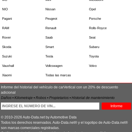
NIO
Nissan
Opel
Pagani
Peugeot
Porsche
RAM
Renault
Rolls-Royce
Rover
Saab
Seat
Skoda
Smart
Subaru
Suzuki
Tesla
Toyota
Vauxhall
Volkswagen
Volvo
Xiaomi
Todas las marcas
Informe del historial del vehículo de carVertical con un 20% de descuento
adicional
Daños • Kilometraje • Robos • Propietarios • Historial de mantenimiento
Informe
© 2010-2026 Auto-Data.net by Automotive Data
Todos los derechos reservados. Auto-Data.net® y el logotipo de Auto-Data.net®
son marcas comerciales registradas.