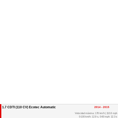
1.7 CDTI (110 CV) Ecotec Automatic
2014 - 2015
Velocidad máxima: 178 km/h | 110.6 mph
0-100 km/h: 12.9 s, 0-60 mph: 12.3 s