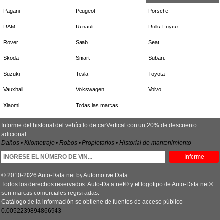
Pagani
Peugeot
Porsche
RAM
Renault
Rolls-Royce
Rover
Saab
Seat
Skoda
Smart
Subaru
Suzuki
Tesla
Toyota
Vauxhall
Volkswagen
Volvo
Xiaomi
Todas las marcas
Informe del historial del vehículo de carVertical con un 20% de descuento
adicional
Daños • Kilometraje • Robos • Propietarios • Historial de mantenimiento
Informe
© 2010-2026 Auto-Data.net by Automotive Data
Todos los derechos reservados. Auto-Data.net® y el logotipo de Auto-Data.net®
son marcas comerciales registradas.
Catálogo de la información se obtiene de fuentes de acceso público
0.0052239894866943