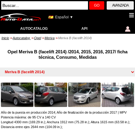
GO
AVANZADA
Español ▼
AUTOCATALOG
API
Inicio
Autocatalog
Opel
Meriva
Meriva B (facelift 2014)
>>
>>
>>
>>
Opel Meriva B (facelift 2014) /2014, 2015, 2016, 2017/ ficha
técnica, Consumo, Medidas
Año de la puesta en producción 2014; Año de finalización de la producción 2017
|
MPV
Potencia máxima: de 95 CV a 140 CV
Longitud 4300 mm (169.29 in.); Anchura 1912 mm (75.28 in.); Altura 1615 mm (63.58 in.);
Distancia entre ejes 2644 mm (104.09 in.);