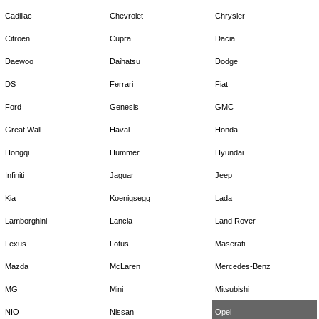
Cadillac
Chevrolet
Chrysler
Citroen
Cupra
Dacia
Daewoo
Daihatsu
Dodge
DS
Ferrari
Fiat
Ford
Genesis
GMC
Great Wall
Haval
Honda
Hongqi
Hummer
Hyundai
Infiniti
Jaguar
Jeep
Kia
Koenigsegg
Lada
Lamborghini
Lancia
Land Rover
Lexus
Lotus
Maserati
Mazda
McLaren
Mercedes-Benz
MG
Mini
Mitsubishi
NIO
Nissan
Opel