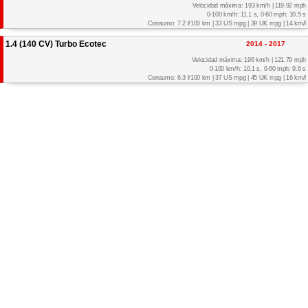
Velocidad máxima: 193 km/h | 119.92 mph
0-100 km/h: 11.1 s, 0-60 mph: 10.5 s
Consumo: 7.2 l/100 km | 33 US mpg | 39 UK mpg | 14 km/l
1.4 (140 CV) Turbo Ecotec
2014 - 2017
Velocidad máxima: 196 km/h | 121.79 mph
0-100 km/h: 10.1 s, 0-60 mph: 9.6 s
Consumo: 6.3 l/100 km | 37 US mpg | 45 UK mpg | 16 km/l