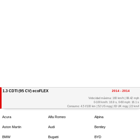
1.3 CDTI (95 CV) ecoFLEX
2014 - 2014
Velocidad máxima: 160 km/h | 99.42 mph
0-100 km/h: 16.9 s, 0-60 mph: 16.1 s
Consumo: 4.5 l/100 km | 52 US mpg | 63 UK mpg | 22 km/l
Acura
Alfa Romeo
Alpina
Aston Martin
Audi
Bentley
BMW
Bugatti
BYD