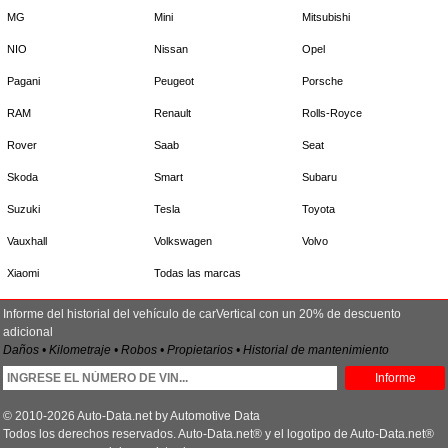
MG
Mini
Mitsubishi
NIO
Nissan
Opel
Pagani
Peugeot
Porsche
RAM
Renault
Rolls-Royce
Rover
Saab
Seat
Skoda
Smart
Subaru
Suzuki
Tesla
Toyota
Vauxhall
Volkswagen
Volvo
Xiaomi
Todas las marcas
Informe del historial del vehículo de carVertical con un 20% de descuento
adicional
Daños • Kilometraje • Robos • Propietarios • Historial de mantenimiento
Informe
© 2010-2026 Auto-Data.net by Automotive Data
Todos los derechos reservados. Auto-Data.net® y el logotipo de Auto-Data.net®