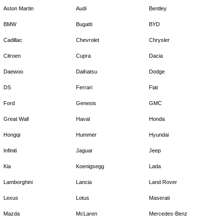
Aston Martin
Audi
Bentley
BMW
Bugatti
BYD
Cadillac
Chevrolet
Chrysler
Citroen
Cupra
Dacia
Daewoo
Daihatsu
Dodge
DS
Ferrari
Fiat
Ford
Genesis
GMC
Great Wall
Haval
Honda
Hongqi
Hummer
Hyundai
Infiniti
Jaguar
Jeep
Kia
Koenigsegg
Lada
Lamborghini
Lancia
Land Rover
Lexus
Lotus
Maserati
Mazda
McLaren
Mercedes-Benz