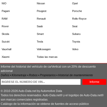
NIO
Nissan
Opel
Pagani
Peugeot
Porsche
RAM
Renault
Rolls-Royce
Rover
Saab
Seat
Skoda
Smart
Subaru
Suzuki
Tesla
Toyota
Vauxhall
Volkswagen
Volvo
Xiaomi
Todas las marcas
Informe del historial del vehículo de carVertical con un 20% de descuento
adicional
Daños • Kilometraje • Robos • Propietarios • Historial de mantenimiento
Informe
© 2010-2026 Auto-Data.net by Automotive Data
Todos los derechos reservados. Auto-Data.net® y el logotipo de Auto-Data.net®
son marcas comerciales registradas.
Catálogo de la información se obtiene de fuentes de acceso público