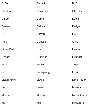
BMW
Bugatti
BYD
Cadillac
Chevrolet
Chrysler
Citroen
Cupra
Dacia
Daewoo
Daihatsu
Dodge
DS
Ferrari
Fiat
Ford
Genesis
GMC
Great Wall
Haval
Honda
Hongqi
Hummer
Hyundai
Infiniti
Jaguar
Jeep
Kia
Koenigsegg
Lada
Lamborghini
Lancia
Land Rover
Lexus
Lotus
Maserati
Mazda
McLaren
Mercedes-Benz
MG
Mini
Mitsubishi