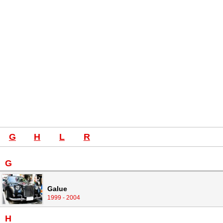
G
H
L
R
G
Galue
1999 - 2004
H