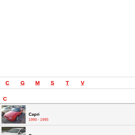
C
G
M
S
T
V
C
Capri
1990 - 1995