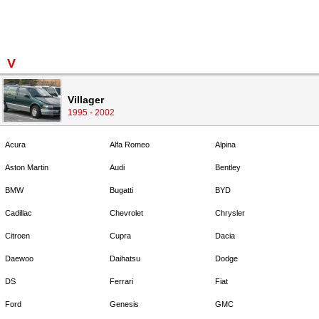
V
Villager
1995 - 2002
Acura
Alfa Romeo
Alpina
Aston Martin
Audi
Bentley
BMW
Bugatti
BYD
Cadillac
Chevrolet
Chrysler
Citroen
Cupra
Dacia
Daewoo
Daihatsu
Dodge
DS
Ferrari
Fiat
Ford
Genesis
GMC