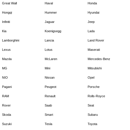
Great Wall
Haval
Honda
Hongqi
Hummer
Hyundai
Infiniti
Jaguar
Jeep
Kia
Koenigsegg
Lada
Lamborghini
Lancia
Land Rover
Lexus
Lotus
Maserati
Mazda
McLaren
Mercedes-Benz
MG
Mini
Mitsubishi
NIO
Nissan
Opel
Pagani
Peugeot
Porsche
RAM
Renault
Rolls-Royce
Rover
Saab
Seat
Skoda
Smart
Subaru
Suzuki
Tesla
Toyota