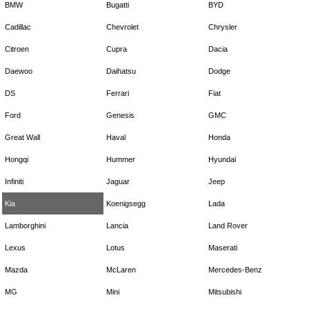
BMW
Bugatti
BYD
Cadillac
Chevrolet
Chrysler
Citroen
Cupra
Dacia
Daewoo
Daihatsu
Dodge
DS
Ferrari
Fiat
Ford
Genesis
GMC
Great Wall
Haval
Honda
Hongqi
Hummer
Hyundai
Infiniti
Jaguar
Jeep
Kia
Koenigsegg
Lada
Lamborghini
Lancia
Land Rover
Lexus
Lotus
Maserati
Mazda
McLaren
Mercedes-Benz
MG
Mini
Mitsubishi