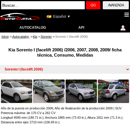
GO
AVANZADA
Español ▼
AUTOCATALOG
API
Inicio
Autocatalog
Kia
Sorento
Sorento I (facelift 2006)
>>
>>
>>
>>
Kia Sorento I (facelift 2006) /2006, 2007, 2008, 2009/ ficha
técnica, Consumo, Medidas
Año de la puesta en producción 2006; Año de finalización de la producción 2009
|
SUV
Potencia máxima: de 170 CV a 262 CV
Longitud 4590 mm (180.71 in.); Anchura 1865 mm (73.43 in.); Altura 1811 mm (71.3 in.);
Distancia entre ejes 2710 mm (106.69 in.);