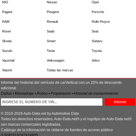
NIO
Nissan
Opel
Pagani
Peugeot
Porsche
RAM
Renault
Rolls-Royce
Rover
Saab
Seat
Skoda
Smart
Subaru
Suzuki
Tesla
Toyota
Vauxhall
Volkswagen
Volvo
Xiaomi
Todas las marcas
Informe del historial del vehículo de carVertical con un 20% de descuento
adicional
Daños • Kilometraje • Robos • Propietarios • Historial de mantenimiento
Informe
© 2010-2026 Auto-Data.net by Automotive Data
Todos los derechos reservados. Auto-Data.net® y el logotipo de Auto-Data.net®
son marcas comerciales registradas.
Catálogo de la información se obtiene de fuentes de acceso público
0.0095319747924805