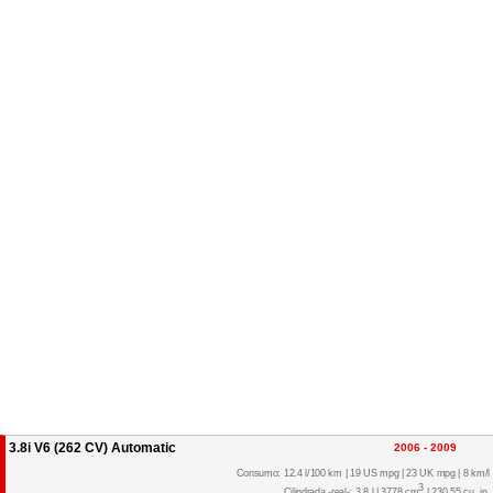
3.8i V6 (262 CV) Automatic
2006 - 2009
Consumo: 12.4 l/100 km | 19 US mpg | 23 UK mpg | 8 km/l
3
Cilindrada -real-: 3.8 l | 3778 cm
| 230.55 cu. in.