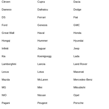
Citroen
Cupra
Dacia
Daewoo
Daihatsu
Dodge
DS
Ferrari
Fiat
Ford
Genesis
GMC
Great Wall
Haval
Honda
Hongqi
Hummer
Hyundai
Infiniti
Jaguar
Jeep
Kia
Koenigsegg
Lada
Lamborghini
Lancia
Land Rover
Lexus
Lotus
Maserati
Mazda
McLaren
Mercedes-Benz
MG
Mini
Mitsubishi
NIO
Nissan
Opel
Pagani
Peugeot
Porsche