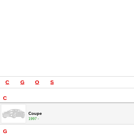
C
G
O
S
C
Coupe
1997 -
G