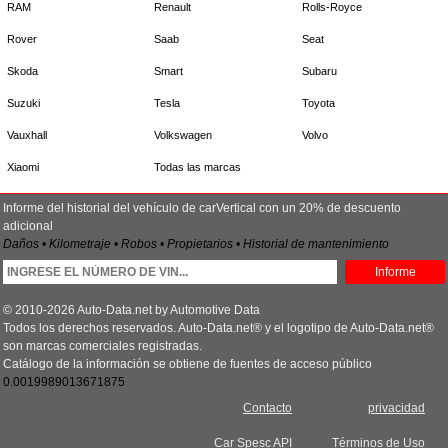
RAM
Renault
Rolls-Royce
Rover
Saab
Seat
Skoda
Smart
Subaru
Suzuki
Tesla
Toyota
Vauxhall
Volkswagen
Volvo
Xiaomi
Todas las marcas
Informe del historial del vehículo de carVertical con un 20% de descuento
adicional
Daños • Kilometraje • Robos • Propietarios • Historial de mantenimiento
Informe
© 2010-2026 Auto-Data.net by Automotive Data
Todos los derechos reservados. Auto-Data.net® y el logotipo de Auto-Data.net®
son marcas comerciales registradas.
Catálogo de la información se obtiene de fuentes de acceso público
0.0019989013671875
Contacto
privacidad
Car Spesc API
Términos de Uso