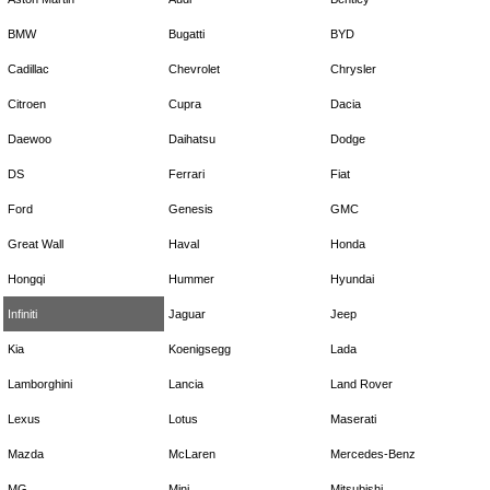
BMW
Bugatti
BYD
Cadillac
Chevrolet
Chrysler
Citroen
Cupra
Dacia
Daewoo
Daihatsu
Dodge
DS
Ferrari
Fiat
Ford
Genesis
GMC
Great Wall
Haval
Honda
Hongqi
Hummer
Hyundai
Infiniti
Jaguar
Jeep
Kia
Koenigsegg
Lada
Lamborghini
Lancia
Land Rover
Lexus
Lotus
Maserati
Mazda
McLaren
Mercedes-Benz
MG
Mini
Mitsubishi