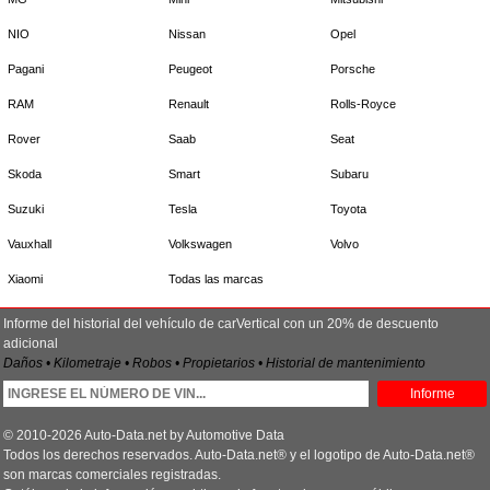
NIO
Nissan
Opel
Pagani
Peugeot
Porsche
RAM
Renault
Rolls-Royce
Rover
Saab
Seat
Skoda
Smart
Subaru
Suzuki
Tesla
Toyota
Vauxhall
Volkswagen
Volvo
Xiaomi
Todas las marcas
Informe del historial del vehículo de carVertical con un 20% de descuento
adicional
Daños • Kilometraje • Robos • Propietarios • Historial de mantenimiento
Informe
© 2010-2026 Auto-Data.net by Automotive Data
Todos los derechos reservados. Auto-Data.net® y el logotipo de Auto-Data.net®
son marcas comerciales registradas.