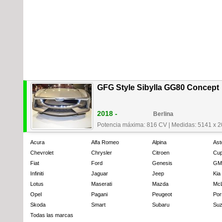
GFG Style Sibylla GG80 Concept
2018 -
Berlina
Potencia máxima: 816 CV
|
Medidas: 5141 x 
Acura
Alfa Romeo
Alpina
Ast
Chevrolet
Chrysler
Citroen
Cup
Fiat
Ford
Genesis
GM
Infiniti
Jaguar
Jeep
Kia
Lotus
Maserati
Mazda
Mc
Opel
Pagani
Peugeot
Por
Skoda
Smart
Subaru
Suz
Todas las marcas