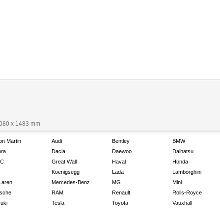
2080 x 1483 mm
on Martin
Audi
Bentley
BMW
ra
Dacia
Daewoo
Daihatsu
C
Great Wall
Haval
Honda
Koenigsegg
Lada
Lamborghini
Laren
Mercedes-Benz
MG
Mini
sche
RAM
Renault
Rolls-Royce
uki
Tesla
Toyota
Vauxhall