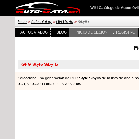
Wiki Catálogo de Automóvi
Inicio
Autocatalog
GFG Style
Sibylla
>>
>>
>>
AUTOCATALOG
BLOG
INICIO DE SESIÓN
REGISTRO
Fi
Selecciona una generación de
GFG Style Sibylla
de la lista de abajo p
etc.), seleccionа una de las versiones.