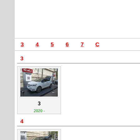
3
4
5
6
7
C
3
3
2020 -
4