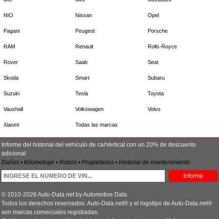
NIO
Nissan
Opel
Pagani
Peugeot
Porsche
RAM
Renault
Rolls-Royce
Rover
Saab
Seat
Skoda
Smart
Subaru
Suzuki
Tesla
Toyota
Vauxhall
Volkswagen
Volvo
Xiaomi
Todas las marcas
Informe del historial del vehículo de carVertical con un 20% de descuento
adicional
Daños • Kilometraje • Robos • Propietarios • Historial de mantenimiento
Informe
© 2010-2026 Auto-Data.net by Automotive Data
Todos los derechos reservados. Auto-Data.net® y el logotipo de Auto-Data.net®
son marcas comerciales registradas.