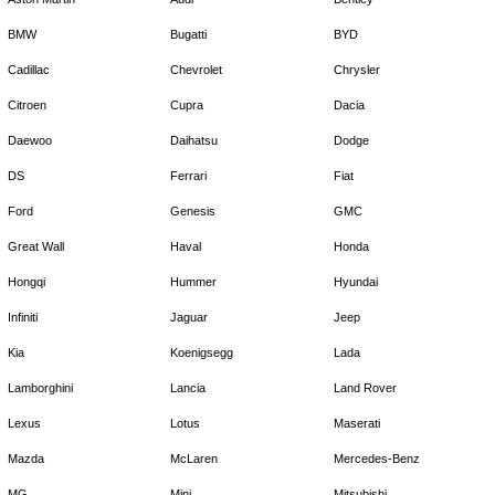
BMW
Bugatti
BYD
Cadillac
Chevrolet
Chrysler
Citroen
Cupra
Dacia
Daewoo
Daihatsu
Dodge
DS
Ferrari
Fiat
Ford
Genesis
GMC
Great Wall
Haval
Honda
Hongqi
Hummer
Hyundai
Infiniti
Jaguar
Jeep
Kia
Koenigsegg
Lada
Lamborghini
Lancia
Land Rover
Lexus
Lotus
Maserati
Mazda
McLaren
Mercedes-Benz
MG
Mini
Mitsubishi