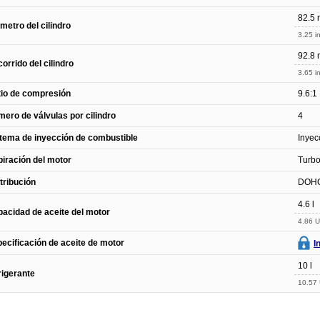
82.5
metro del cilindro
3.25 in
92.8
orrido del cilindro
3.65 in
io de compresión
9.6:1
ero de válvulas por cilindro
4
tema de inyección de combustible
Inyec
iración del motor
Turbo
tribución
DOH
4.6 l
acidad de aceite del motor
4.86 U
ecificación de aceite de motor
I
10 l
rigerante
10.57 