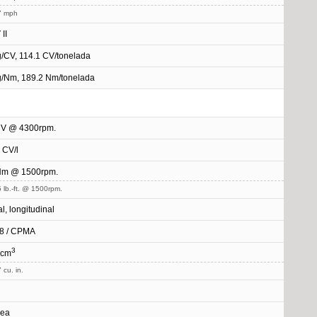
7 mph
II
g/CV, 114.1 CV/tonelada
g/Nm, 189.2 Nm/tonelada
CV @ 4300rpm.
 CV/l
Nm @ 1500rpm.
 lb.-ft. @ 1500rpm.
l, longitudinal
8 / CPMA
3
 cm
 cu. in.
nea