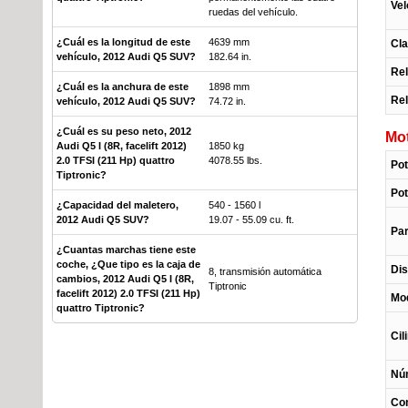
Ve
ruedas del vehículo.
¿Cuál es la longitud de este
4639 mm
Cla
vehículo, 2012 Audi Q5 SUV?
182.64 in.
Rel
¿Cuál es la anchura de este
1898 mm
Rel
vehículo, 2012 Audi Q5 SUV?
74.72 in.
¿Cuál es su peso neto, 2012
Mo
Audi Q5 I (8R, facelift 2012)
1850 kg
2.0 TFSI (211 Hp) quattro
4078.55 lbs.
Po
Tiptronic?
Pot
¿Capacidad del maletero,
540 - 1560 l
2012 Audi Q5 SUV?
19.07 - 55.09 cu. ft.
Pa
¿Cuantas marchas tiene este
coche, ¿Que tipo es la caja de
Dis
8, transmisión automática
cambios, 2012 Audi Q5 I (8R,
Tiptronic
facelift 2012) 2.0 TFSI (211 Hp)
Mod
quattro Tiptronic?
Cil
Núm
Con