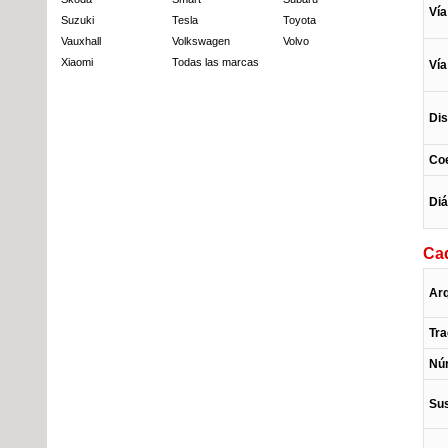
Vía
Suzuki
Tesla
Toyota
Vauxhall
Volkswagen
Volvo
Xiaomi
Todas las marcas
Vía
Dis
Coe
Diá
Cad
Arq
Tra
Núm
Sus