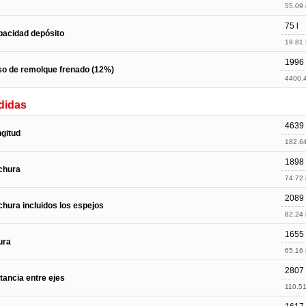
55.09 c
75 l
acidad depósito
19.81 
1996
o de remolque frenado (12%)
4400.4
didas
4639
gitud
182.64
1898
chura
74.72 
2089
hura incluidos los espejos
82.24 
1655
ura
65.16 
2807
tancia entre ejes
110.51