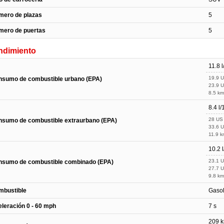
mero de plazas
5
mero de puertas
5
ndimiento
11.8 
19.9 
nsumo de combustible urbano (EPA)
23.9 
8.5 km
8.4 l
28 US
sumo de combustible extraurbano (EPA)
33.6 
11.9 k
10.2 
23.1 
nsumo de combustible combinado (EPA)
27.7 
9.8 km
mbustible
Gasol
leración 0 - 60 mph
7 s
209 k