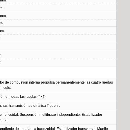
 mm
in.
 mm
in.
mm
.
m
t.
tor de combustión interna propulsa permanentemente las cuatro ruedas
ehículo.
ión en todas las ruedas (4x4)
chas, transmisión automática Tiptronic
e helicoidal, Suspensión multibrazo independiente, Estabilizador
versal
endiente de la palanca trapezoidal, Estabilizador transversal, Muelle