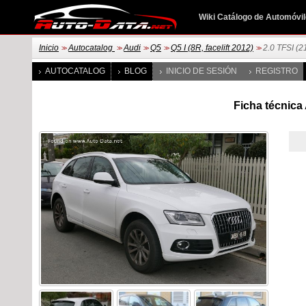
Wiki Catálogo de Automóvi
Inicio
Autocatalog
Audi
Q5
Q5 I (8R, facelift 2012)
2.0 TFSI (2
>>
>>
>>
>>
>>
AUTOCATALOG
BLOG
INICIO DE SESIÓN
REGISTRO
Ficha técnica 