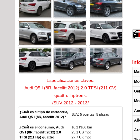
Inf
Ma
Especificaciones claves:
Mo
Audi Q5 I (8R, facelift 2012) 2.0 TFSI (211 CV)
Ge
quattro Tiptronic
Mod
/SUV 2012 - 2013/
Año
¿Cuál es el tipo de carrocería,
SUV, 5 puertas, 5 plazas
Audi Q5 I (8R, facelift 2012)?
Año
¿Cuál es el consumo, Audi
10.2 l/100 km
Arq
Q5 I (8R, facelift 2012) 2.0
23.1 US mpg
TFSI (211 Hp) quattro
27.7 UK mpg
Tip