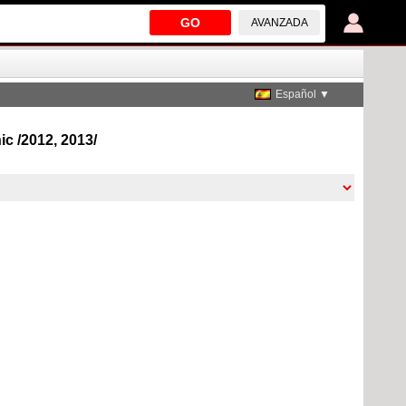
GO
AVANZADA
Español ▼
ic /2012, 2013/