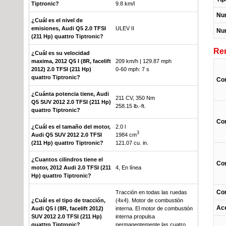
Tiptronic?
9.8 km/l
Nu
¿Cuál es el nivel de
emisiones, Audi Q5 2.0 TFSI
ULEV II
Nu
(211 Hp) quattro Tiptronic?
Re
¿Cuál es su velocidad
maxima, 2012 Q5 I (8R, facelift
209 km/h | 129.87 mph
2012) 2.0 TFSI (211 Hp)
0-60 mph: 7 s
quattro Tiptronic?
Co
¿Cuánta potencia tiene, Audi
211 CV, 350 Nm
Q5 SUV 2012 2.0 TFSI (211 Hp)
258.15 lb.-ft.
quattro Tiptronic?
Con
¿Cuál es el tamaño del motor,
2.0 l
3
Audi Q5 SUV 2012 2.0 TFSI
1984 cm
(211 Hp) quattro Tiptronic?
121.07 cu. in.
¿Cuantos cilindros tiene el
Co
motor, 2012 Audi 2.0 TFSI (211
4, En línea
Hp) quattro Tiptronic?
Co
Tracción en todas las ruedas
¿Cuál es el tipo de tracción,
(4x4). Motor de combustión
Ace
Audi Q5 I (8R, facelift 2012)
interna. El motor de combustión
SUV 2012 2.0 TFSI (211 Hp)
interna propulsa
quattro Tiptronic?
permanentemente las cuatro