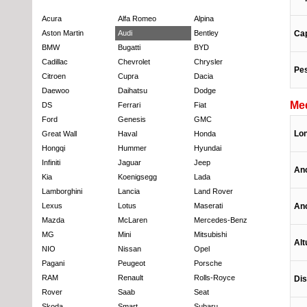
Acura
Alfa Romeo
Alpina
Aston Martin
Audi
Bentley
Cap
BMW
Bugatti
BYD
Cadillac
Chevrolet
Chrysler
Pes
Citroen
Cupra
Dacia
Daewoo
Daihatsu
Dodge
Me
DS
Ferrari
Fiat
Ford
Genesis
GMC
Lon
Great Wall
Haval
Honda
Hongqi
Hummer
Hyundai
Infiniti
Jaguar
Jeep
An
Kia
Koenigsegg
Lada
Lamborghini
Lancia
Land Rover
Lexus
Lotus
Maserati
Anc
Mazda
McLaren
Mercedes-Benz
MG
Mini
Mitsubishi
Alt
NIO
Nissan
Opel
Pagani
Peugeot
Porsche
RAM
Renault
Rolls-Royce
Dis
Rover
Saab
Seat
Skoda
Smart
Subaru