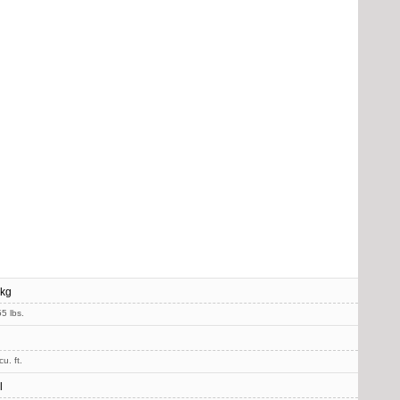
 kg
5 lbs.
u. ft.
l