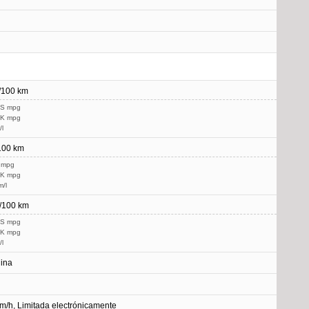
l/100 km
US mpg
UK mpg
/l
/100 km
 mpg
UK mpg
m/l
l/100 km
US mpg
UK mpg
/l
ina
m/h, Limitada electrónicamente