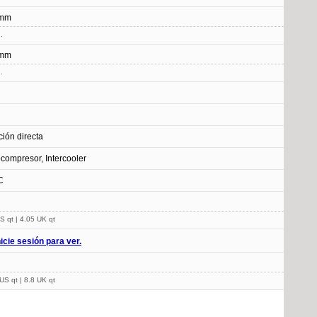
 mm
.
 mm
.
ción directa
compresor, Intercooler
C
S qt | 4.05 UK qt
nicie sesión para ver.
US qt | 8.8 UK qt