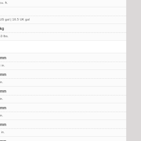
u. ft.
US gal | 16.5 UK gal
 kg
3 lbs.
 mm
 in.
 mm
in.
 mm
in.
 mm
in.
 mm
 in.