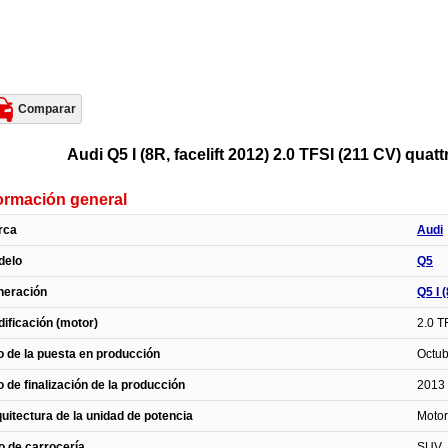
Comparar
Audi Q5 I (8R, facelift 2012) 2.0 TFSI (211 CV) qua
ormación general
rca
Audi
delo
Q5
neración
Q5 I 
ificación (motor)
2.0 T
 de la puesta en producción
Octub
 de finalización de la producción
2013
uitectura de la unidad de potencia
Motor
o de carrocería
SUV