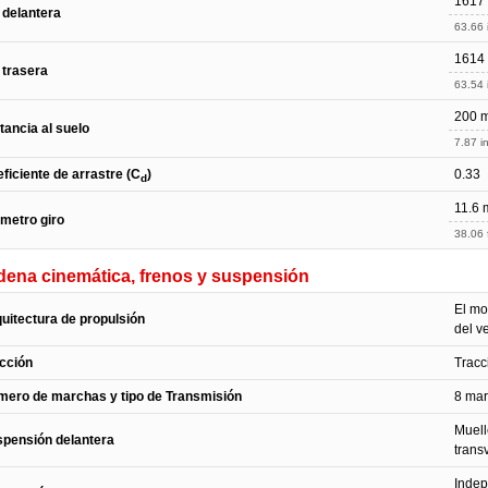
1617
 delantera
63.66 
1614
 trasera
63.54 
200 
tancia al suelo
7.87 in
ficiente de arrastre (C
)
0.33
d
11.6 
metro giro
38.06 f
ena cinemática, frenos y suspensión
El mo
uitectura de propulsión
del v
cción
Tracc
ero de marchas y tipo de Transmisión
8 mar
Muell
pensión delantera
trans
Indep