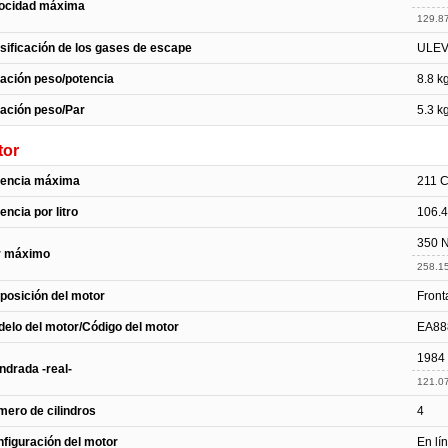
locidad máxima
129.8
sificación de los gases de escape
ULEV 
ación peso/potencia
8.8 k
ación peso/Par
5.3 k
tor
tencia máxima
211 
encia por litro
106.4
350 
r máximo
258.15
posición del motor
Fronta
elo del motor/Código del motor
EA88
1984
indrada -real-
121.07
ero de cilindros
4
figuración del motor
En lí