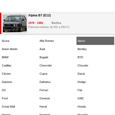
Alpina B7 (E12)
1978 - 1982
Berlina
Potencia máxima: de 301 a 330 CV
Acura
Alfa Romeo
Alpina
Aston Martin
Audi
Bentley
BMW
Bugatti
BYD
Cadillac
Chevrolet
Chrysler
Citroen
Cupra
Dacia
Daewoo
Daihatsu
Dodge
DS
Ferrari
Fiat
Ford
Genesis
GMC
Great Wall
Haval
Honda
Hongqi
Hummer
Hyundai