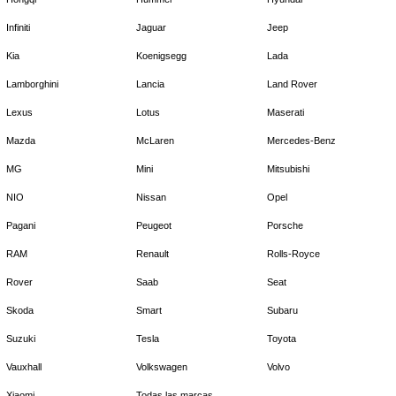
Infiniti
Jaguar
Jeep
Kia
Koenigsegg
Lada
Lamborghini
Lancia
Land Rover
Lexus
Lotus
Maserati
Mazda
McLaren
Mercedes-Benz
MG
Mini
Mitsubishi
NIO
Nissan
Opel
Pagani
Peugeot
Porsche
RAM
Renault
Rolls-Royce
Rover
Saab
Seat
Skoda
Smart
Subaru
Suzuki
Tesla
Toyota
Vauxhall
Volkswagen
Volvo
Xiaomi
Todas las marcas