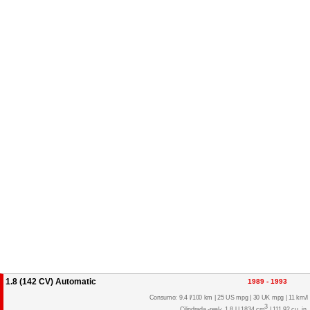
1.8 (142 CV) Automatic
1989 - 1993
Consumo: 9.4 l/100 km | 25 US mpg | 30 UK mpg | 11 km/l
3
Cilindrada -real-: 1.8 l | 1834 cm
| 111.92 cu. in.