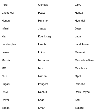
Ford
Genesis
GMC
Great Wall
Haval
Honda
Hongqi
Hummer
Hyundai
Infiniti
Jaguar
Jeep
Kia
Koenigsegg
Lada
Lamborghini
Lancia
Land Rover
Lexus
Lotus
Maserati
Mazda
McLaren
Mercedes-Benz
MG
Mini
Mitsubishi
NIO
Nissan
Opel
Pagani
Peugeot
Porsche
RAM
Renault
Rolls-Royce
Rover
Saab
Seat
Skoda
Smart
Subaru