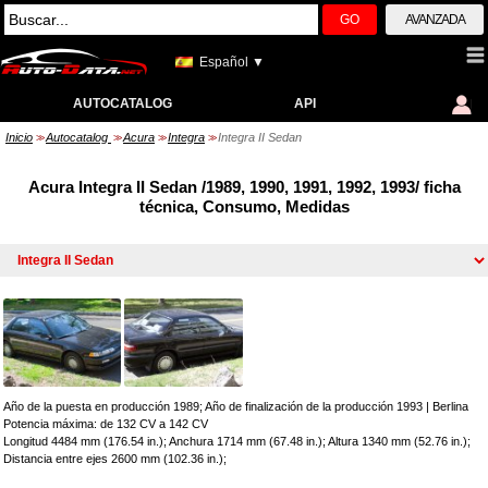
GO
AVANZADA
Español ▼
AUTOCATALOG
API
Inicio
Autocatalog
Acura
Integra
Integra II Sedan
>>
>>
>>
>>
Acura Integra II Sedan /1989, 1990, 1991, 1992, 1993/ ficha
técnica, Consumo, Medidas
Año de la puesta en producción 1989; Año de finalización de la producción 1993
|
Berlina
Potencia máxima: de 132 CV a 142 CV
Longitud 4484 mm (176.54 in.); Anchura 1714 mm (67.48 in.); Altura 1340 mm (52.76 in.);
Distancia entre ejes 2600 mm (102.36 in.);