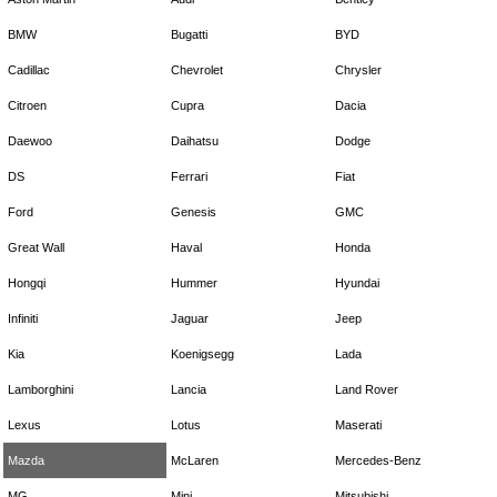
BMW
Bugatti
BYD
Cadillac
Chevrolet
Chrysler
Citroen
Cupra
Dacia
Daewoo
Daihatsu
Dodge
DS
Ferrari
Fiat
Ford
Genesis
GMC
Great Wall
Haval
Honda
Hongqi
Hummer
Hyundai
Infiniti
Jaguar
Jeep
Kia
Koenigsegg
Lada
Lamborghini
Lancia
Land Rover
Lexus
Lotus
Maserati
Mazda
McLaren
Mercedes-Benz
MG
Mini
Mitsubishi