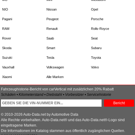
NIO
Nissan
Opel
Pagani
Peugeot
Porsche
RAM
Renault
Rolls-Royce
Rover
Saab
Seat
Skoda
Smart
Subaru
Suzuki
Tesla
Toyota
Vauxhall
Volkswagen
Volvo
Xiaomi
Alle Marken
Fahrzeughistorie-Bericht von carVertical mit zusätzlichen 20% Rabatt
Schäden • Kilometerstand • Diebstahl • Vorbesitzer • Servicehistorie
Bericht
© 2010-2026 Auto-Data.net by Automotive Data
Alle Rechte vorbehalten. Auto-Data.net® und das Auto-Data.net®-Logo sind
eingetragene Marken.
Die Informationen im Katalog stammen aus öffentlich zugänglichen Quellen.