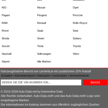
NIO
Nissan
Opel
Pagani
Peugeot
Porsche
RAM
Renault
Rolls-Royce
Rover
Saab
Seat
Skoda
Smart
Subaru
Suzuki
Tesla
Toyota
Vauxhall
Volkswagen
Volvo
Xiaomi
Alle Marken
Fahrzeughistorie-Bericht von carVertical mit zusätzlichen 20% Rabatt
Schäden • Kilometerstand • Diebstahl • Vorbesitzer • Servicehistorie
Bericht
© 2010-2026 Auto-Data.net by Automotive Data
Alle Rechte vorbehalten. Auto-Data.net® und das Auto-Data.net®-Logo sind
eingetragene Marken.
Die Informationen im Katalog stammen aus öffentlich zugänglichen Quellen.