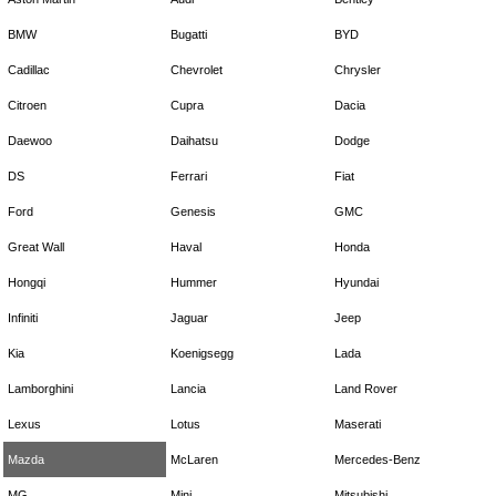
BMW
Bugatti
BYD
Cadillac
Chevrolet
Chrysler
Citroen
Cupra
Dacia
Daewoo
Daihatsu
Dodge
DS
Ferrari
Fiat
Ford
Genesis
GMC
Great Wall
Haval
Honda
Hongqi
Hummer
Hyundai
Infiniti
Jaguar
Jeep
Kia
Koenigsegg
Lada
Lamborghini
Lancia
Land Rover
Lexus
Lotus
Maserati
Mazda
McLaren
Mercedes-Benz
MG
Mini
Mitsubishi