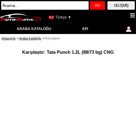
GO
GELIŞMIŞ
Türkçe ▼
ARABA KATALOĞU
API
Anasayfa
Araba kataloğu
Karşılaştır
>>
>>
Karşılaştır: Tata Punch 1.2L (88/73 bg) CNG