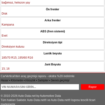
bağımsız, helezon yay
Ön frenler
Disk
Arka frenler
Kampana
ABS (fren sistemi)
Evet
Direksiyon tipi
Direksiyon kutusu
Lastik boyutu
185/70 R15; 195/60 R16
Jant Boyutu
15; 16
CarVertical'den araç geçmişi raporu - ekstra %20 indirimle
Hasar • Kilometre • Hırsızlık • Sahipler • Servis geçmişi
Rapor
© 2010-2026 Auto-Data.net by Automotive Data
Tüm hakları Saklıdır. Auto-Data.net® ve Auto-Data.net® logosu tescilli ticari
markalardır.