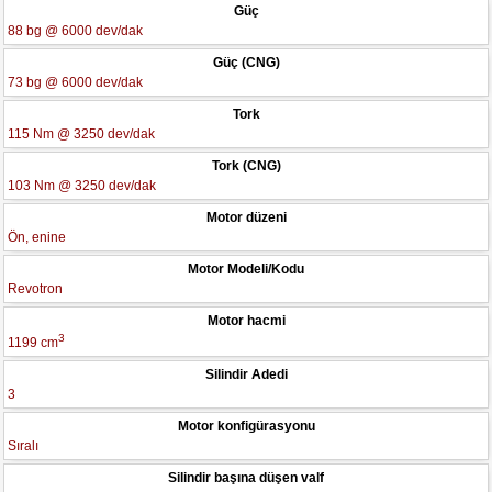
Güç
88 bg @ 6000 dev/dak
Güç (CNG)
73 bg @ 6000 dev/dak
Tork
115 Nm @ 3250 dev/dak
Tork (CNG)
103 Nm @ 3250 dev/dak
Motor düzeni
Ön, enine
Motor Modeli/Kodu
Revotron
Motor hacmi
3
1199 cm
Silindir Adedi
3
Motor konfigürasyonu
Sıralı
Silindir başına düşen valf