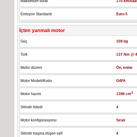
Maksimum sürat
170 km/saa
Emisyon Standardı
Euro 5
İçten yanmalı motor
Güç
109 bg
Tork
137 Nm @ 4
Motor düzeni
Ön, enine
Motor Modeli/Kodu
G4FA
3
Motor hacmi
1396 cm
Silindir Adedi
4
Motor konfigürasyonu
Sıralı
Silindir başına düşen valf
4