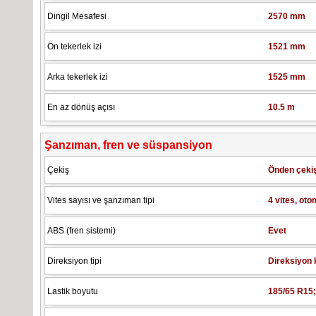
Dingil Mesafesi
2570 mm
Ön tekerlek izi
1521 mm
Arka tekerlek izi
1525 mm
En az dönüş açısı
10.5 m
Şanzıman, fren ve süspansiyon
Çekiş
Önden çeki
Vites sayısı ve şanzıman tipi
4 vites, ot
ABS (fren sistemi)
Evet
Direksiyon tipi
Direksiyon 
Lastik boyutu
185/65 R15;