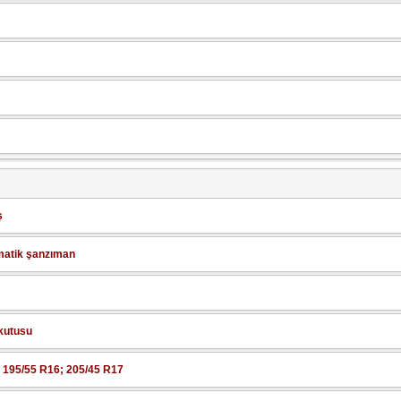
ş
omatik şanzıman
kutusu
 195/55 R16; 205/45 R17