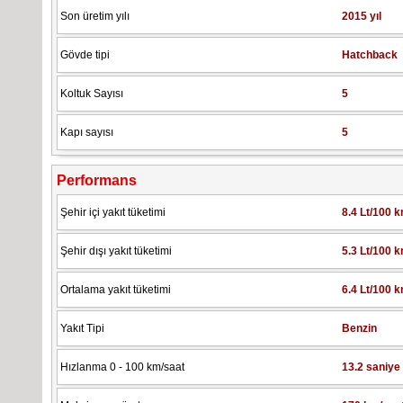
Son üretim yılı
2015 yıl
Gövde tipi
Hatchback
Koltuk Sayısı
5
Kapı sayısı
5
Performans
Şehir içi yakıt tüketimi
8.4 Lt/100 
Şehir dışı yakıt tüketimi
5.3 Lt/100 
Ortalama yakıt tüketimi
6.4 Lt/100 
Yakıt Tipi
Benzin
Hızlanma 0 - 100 km/saat
13.2 saniye