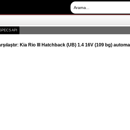
SPECS API
rşılaştır: Kia Rio III Hatchback (UB) 1.4 16V (109 bg) automa