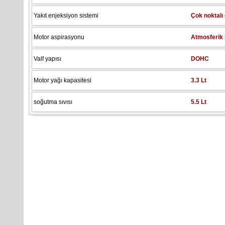
Yakıt enjeksiyon sistemi
Çok noktalı
Motor aspirasyonu
Atmosferik
Valf yapısı
DOHC
Motor yağı kapasitesi
3.3 Lt
soğutma sıvısı
5.5 Lt