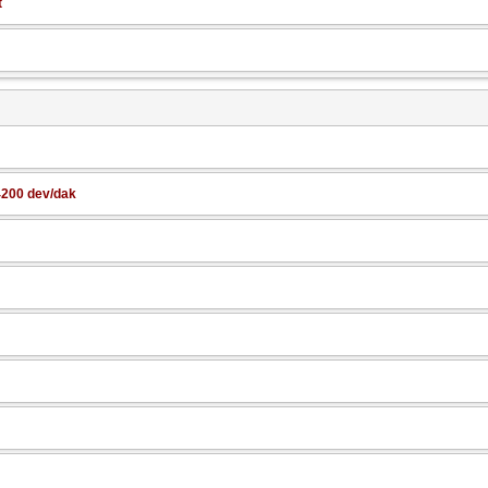
t
200 dev/dak