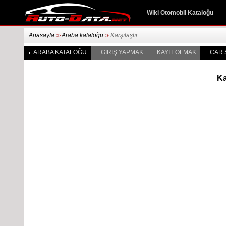
Wiki Otomobil Kataloğu
Anasayfa
Araba kataloğu
Karşılaştır
>>
>>
ARABA KATALOĞU
GIRIŞ YAPMAK
KAYIT OLMAK
CAR 
Ka