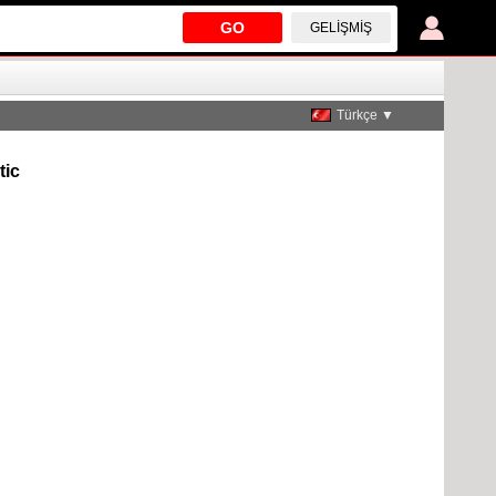
GO
GELIŞMIŞ
Türkçe ▼
tic