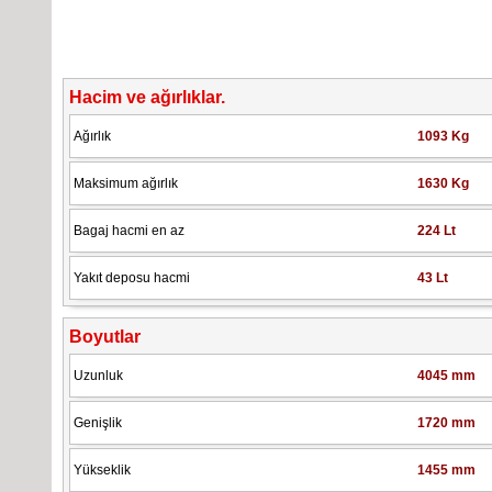
Hacim ve ağırlıklar.
Ağırlık
1093 Kg
Maksimum ağırlık
1630 Kg
Bagaj hacmi en az
224 Lt
Yakıt deposu hacmi
43 Lt
Boyutlar
Uzunluk
4045 mm
Genişlik
1720 mm
Yükseklik
1455 mm