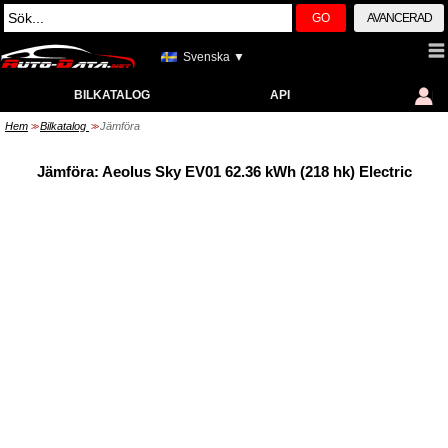
GO
AVANCERAD
Svenska ▼
BILKATALOG
API
Hem
Bilkatalog
Jämföra
>>
>>
Jämföra: Aeolus Sky EV01 62.36 kWh (218 hk) Electric