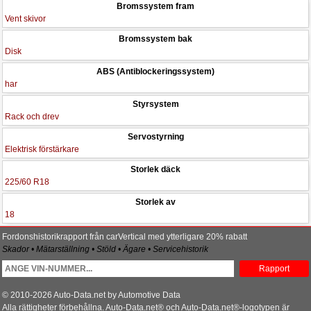
Bromssystem fram
Vent skivor
Bromssystem bak
Disk
ABS (Antiblockeringssystem)
har
Styrsystem
Rack och drev
Servostyrning
Elektrisk förstärkare
Storlek däck
225/60 R18
Storlek av
18
Fordonshistorikrapport från carVertical med ytterligare 20% rabatt
Skador • Mätarställning • Stöld • Ägare • Servicehistorik
Rapport
© 2010-2026 Auto-Data.net by Automotive Data
Alla rättigheter förbehållna. Auto-Data.net® och Auto-Data.net®-logotypen är