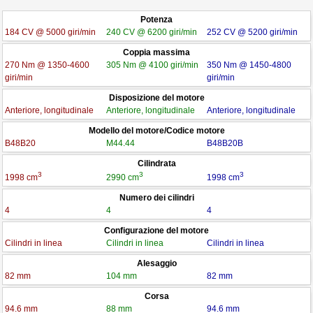
Potenza
184 CV @ 5000 giri/min
240 CV @ 6200 giri/min
252 CV @ 5200 giri/min
Coppia massima
270 Nm @ 1350-4600
305 Nm @ 4100 giri/min
350 Nm @ 1450-4800
giri/min
giri/min
Disposizione del motore
Anteriore, longitudinale
Anteriore, longitudinale
Anteriore, longitudinale
Modello del motore/Codice motore
B48B20
M44.44
B48B20B
Cilindrata
3
3
3
1998 cm
2990 cm
1998 cm
Numero dei cilindri
4
4
4
Configurazione del motore
Cilindri in linea
Cilindri in linea
Cilindri in linea
Alesaggio
82 mm
104 mm
82 mm
Corsa
94.6 mm
88 mm
94.6 mm