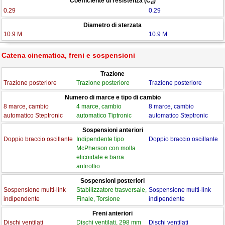
Coefficiente di resistenza (C
)
d
0.29
0.29
Diametro di sterzata
10.9 M
10.9 M
Catena cinematica, freni e sospensioni
Trazione
Trazione posteriore
Trazione posteriore
Trazione posteriore
Numero di marce e tipo di cambio
8 marce, cambio
4 marce, cambio
8 marce, cambio
automatico Steptronic
automatico Tiptronic
automatico Steptronic
Sospensioni anteriori
Doppio braccio oscillante
Indipendente tipo
Doppio braccio oscillante
McPherson con molla
elicoidale e barra
antirollio
Sospensioni posteriori
Sospensione multi-link
Stabilizzatore trasversale,
Sospensione multi-link
indipendente
Finale, Torsione
indipendente
Freni anteriori
Dischi ventilati
Dischi ventilati, 298 mm
Dischi ventilati