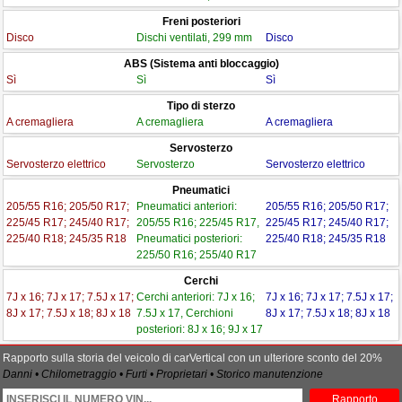
Freni posteriori
Disco
Dischi ventilati, 299 mm
Disco
ABS (Sistema anti bloccaggio)
Sì
Sì
Sì
Tipo di sterzo
A cremagliera
A cremagliera
A cremagliera
Servosterzo
Servosterzo elettrico
Servosterzo
Servosterzo elettrico
Pneumatici
205/55 R16; 205/50 R17;
Pneumatici anteriori:
205/55 R16; 205/50 R17;
225/45 R17; 245/40 R17;
205/55 R16; 225/45 R17,
225/45 R17; 245/40 R17;
225/40 R18; 245/35 R18
Pneumatici posteriori:
225/40 R18; 245/35 R18
225/50 R16; 255/40 R17
Cerchi
7J x 16; 7J x 17; 7.5J x 17;
Cerchi anteriori: 7J x 16;
7J x 16; 7J x 17; 7.5J x 17;
8J x 17; 7.5J x 18; 8J x 18
7.5J x 17, Cerchioni
8J x 17; 7.5J x 18; 8J x 18
posteriori: 8J x 16; 9J x 17
Rapporto sulla storia del veicolo di carVertical con un ulteriore sconto del 20%
Danni • Chilometraggio • Furti • Proprietari • Storico manutenzione
Rapporto