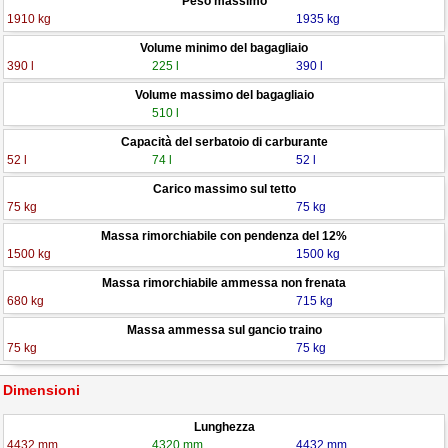
Peso massimo
1910 kg
1935 kg
Volume minimo del bagagliaio
390 l
225 l
390 l
Volume massimo del bagagliaio
510 l
Capacità del serbatoio di carburante
52 l
74 l
52 l
Carico massimo sul tetto
75 kg
75 kg
Massa rimorchiabile con pendenza del 12%
1500 kg
1500 kg
Massa rimorchiabile ammessa non frenata
680 kg
715 kg
Massa ammessa sul gancio traino
75 kg
75 kg
Dimensioni
Lunghezza
4432 mm
4320 mm
4432 mm