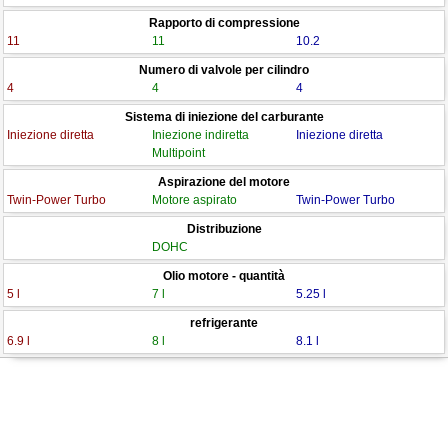
Rapporto di compressione
11
11
10.2
Numero di valvole per cilindro
4
4
4
Sistema di iniezione del carburante
Iniezione diretta
Iniezione indiretta
Iniezione diretta
Multipoint
Aspirazione del motore
Twin-Power Turbo
Motore aspirato
Twin-Power Turbo
Distribuzione
DOHC
Olio motore - quantità
5 l
7 l
5.25 l
refrigerante
6.9 l
8 l
8.1 l