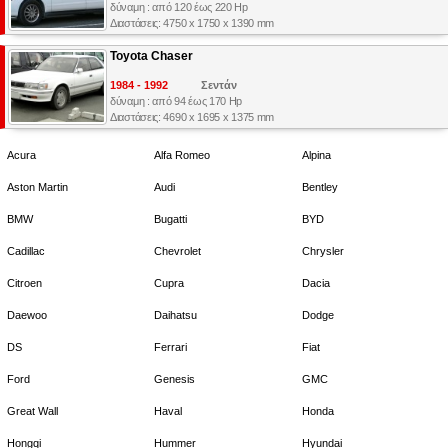
δύναμη : από 120 έως 220 Hp
Διαστάσεις: 4750 x 1750 x 1390 mm
Toyota Chaser
1984 - 1992
Σεντάν
δύναμη : από 94 έως 170 Hp
Διαστάσεις: 4690 x 1695 x 1375 mm
Acura
Alfa Romeo
Alpina
Aston Martin
Audi
Bentley
BMW
Bugatti
BYD
Cadillac
Chevrolet
Chrysler
Citroen
Cupra
Dacia
Daewoo
Daihatsu
Dodge
DS
Ferrari
Fiat
Ford
Genesis
GMC
Great Wall
Haval
Honda
Hongqi
Hummer
Hyundai