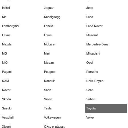
Infiniti
Jaguar
Jeep
Kia
Koenigsegg
Lada
Lamborghini
Lancia
Land Rover
Lexus
Lotus
Maserati
Mazda
McLaren
Mercedes-Benz
MG
Mini
Mitsubishi
NIO
Nissan
Opel
Pagani
Peugeot
Porsche
RAM
Renault
Rolls-Royce
Rover
Saab
Seat
Skoda
Smart
Subaru
Suzuki
Tesla
Toyota
Vauxhall
Volkswagen
Volvo
Xiaomi
Όλες οι μάρκες