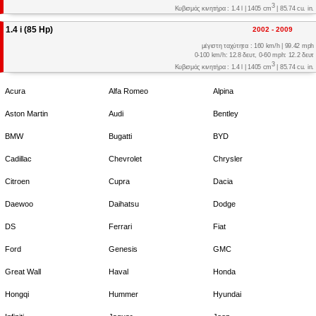
3
Κυβισμός κινητήρα : 1.4 l | 1405 cm
| 85.74 cu. in.
1.4 i (85 Hp)
2002 - 2009
μέγιστη ταχύτητα : 160 km/h | 99.42 mph
0-100 km/h: 12.8 δευτ, 0-60 mph: 12.2 δευτ
3
Κυβισμός κινητήρα : 1.4 l | 1405 cm
| 85.74 cu. in.
Acura
Alfa Romeo
Alpina
Aston Martin
Audi
Bentley
BMW
Bugatti
BYD
Cadillac
Chevrolet
Chrysler
Citroen
Cupra
Dacia
Daewoo
Daihatsu
Dodge
DS
Ferrari
Fiat
Ford
Genesis
GMC
Great Wall
Haval
Honda
Hongqi
Hummer
Hyundai