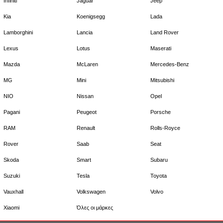
Infiniti
Jaguar
Jeep
Kia
Koenigsegg
Lada
Lamborghini
Lancia
Land Rover
Lexus
Lotus
Maserati
Mazda
McLaren
Mercedes-Benz
MG
Mini
Mitsubishi
NIO
Nissan
Opel
Pagani
Peugeot
Porsche
RAM
Renault
Rolls-Royce
Rover
Saab
Seat
Skoda
Smart
Subaru
Suzuki
Tesla
Toyota
Vauxhall
Volkswagen
Volvo
Xiaomi
Όλες οι μάρκες