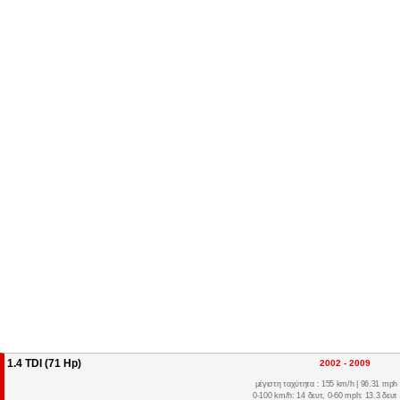
1.4 TDI (71 Hp)
2002 - 2009
μέγιστη ταχύτητα : 155 km/h | 96.31 mph
0-100 km/h: 14 δευτ, 0-60 mph: 13.3 δευτ