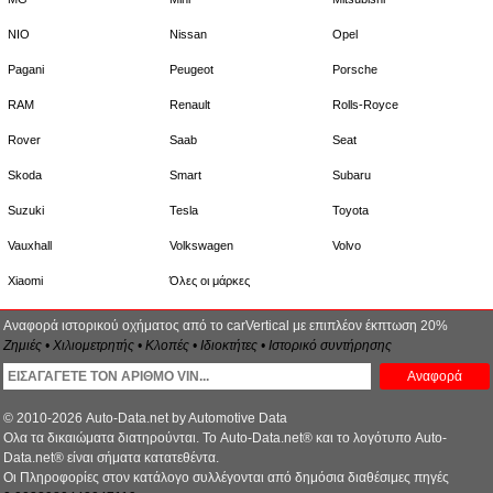
NIO
Nissan
Opel
Pagani
Peugeot
Porsche
RAM
Renault
Rolls-Royce
Rover
Saab
Seat
Skoda
Smart
Subaru
Suzuki
Tesla
Toyota
Vauxhall
Volkswagen
Volvo
Xiaomi
Όλες οι μάρκες
Αναφορά ιστορικού οχήματος από το carVertical με επιπλέον έκπτωση 20%
Ζημιές • Χιλιομετρητής • Κλοπές • Ιδιοκτήτες • Ιστορικό συντήρησης
Αναφορά
© 2010-2026 Auto-Data.net by Automotive Data
Ολα τα δικαιώματα διατηρούνται. Το Auto-Data.net® και το λογότυπο Auto-
Data.net® είναι σήματα κατατεθέντα.
Οι Πληροφορίες στον κατάλογο συλλέγονται από δημόσια διαθέσιμες πηγές