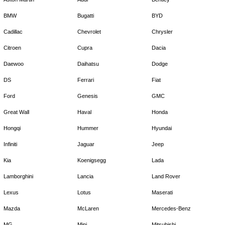
BMW
Bugatti
BYD
Cadillac
Chevrolet
Chrysler
Citroen
Cupra
Dacia
Daewoo
Daihatsu
Dodge
DS
Ferrari
Fiat
Ford
Genesis
GMC
Great Wall
Haval
Honda
Hongqi
Hummer
Hyundai
Infiniti
Jaguar
Jeep
Kia
Koenigsegg
Lada
Lamborghini
Lancia
Land Rover
Lexus
Lotus
Maserati
Mazda
McLaren
Mercedes-Benz
MG
Mini
Mitsubishi