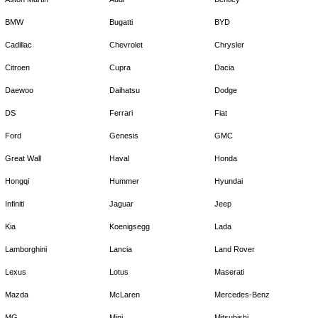
BMW
Bugatti
BYD
Cadillac
Chevrolet
Chrysler
Citroen
Cupra
Dacia
Daewoo
Daihatsu
Dodge
DS
Ferrari
Fiat
Ford
Genesis
GMC
Great Wall
Haval
Honda
Hongqi
Hummer
Hyundai
Infiniti
Jaguar
Jeep
Kia
Koenigsegg
Lada
Lamborghini
Lancia
Land Rover
Lexus
Lotus
Maserati
Mazda
McLaren
Mercedes-Benz
MG
Mini
Mitsubishi