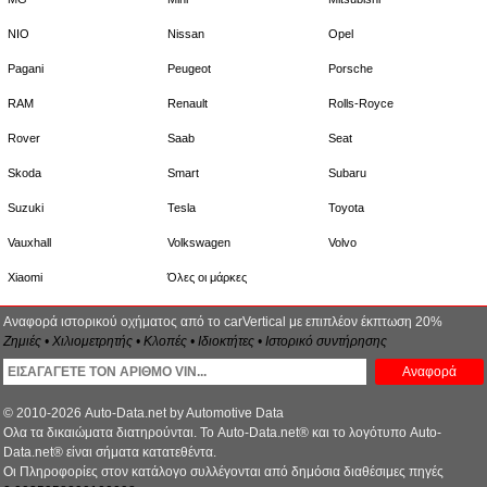
NIO
Nissan
Opel
Pagani
Peugeot
Porsche
RAM
Renault
Rolls-Royce
Rover
Saab
Seat
Skoda
Smart
Subaru
Suzuki
Tesla
Toyota
Vauxhall
Volkswagen
Volvo
Xiaomi
Όλες οι μάρκες
Αναφορά ιστορικού οχήματος από το carVertical με επιπλέον έκπτωση 20%
Ζημιές • Χιλιομετρητής • Κλοπές • Ιδιοκτήτες • Ιστορικό συντήρησης
Αναφορά
© 2010-2026 Auto-Data.net by Automotive Data
Ολα τα δικαιώματα διατηρούνται. Το Auto-Data.net® και το λογότυπο Auto-
Data.net® είναι σήματα κατατεθέντα.
Οι Πληροφορίες στον κατάλογο συλλέγονται από δημόσια διαθέσιμες πηγές