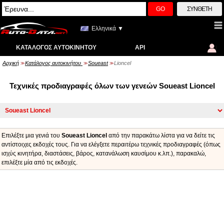
GO
ΣΎΝΘΕΤΗ
Ελληνικά ▼
ΚΑΤΆΛΟΓΟΣ ΑΥΤΟΚΙΝΉΤΟΥ
API
Αρχική
Κατάλογος αυτοκινήτου
Soueast
Lioncel
>>
>>
>>
Τεχνικές προδιαγραφές όλων των γενεών Soueast Lioncel
Επιλέξτε μια γενιά του
Soueast Lioncel
από την παρακάτω λίστα για να δείτε τις
αντίστοιχες εκδοχές τους. Για να ελέγξετε περαιτέρω τεχνικές προδιαγραφές (όπως
ισχύς κινητήρα, διαστάσεις, βάρος, κατανάλωση καυσίμου κ.λπ.), παρακαλώ,
επιλέξτε μία από τις εκδοχές.