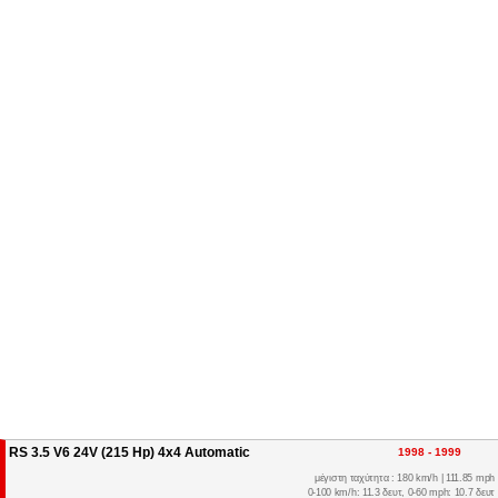
RS 3.5 V6 24V (215 Hp) 4x4 Automatic
1998 - 1999
μέγιστη ταχύτητα : 180 km/h | 111.85 mph
0-100 km/h: 11.3 δευτ, 0-60 mph: 10.7 δευτ