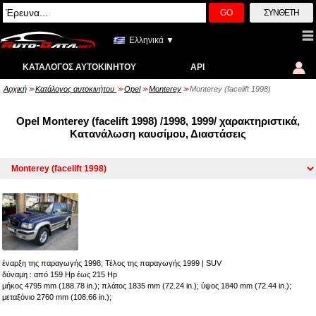
GO
ΣΎΝΘΕΤΗ
Ελληνικά ▼
ΚΑΤΆΛΟΓΟΣ ΑΥΤΟΚΙΝΉΤΟΥ
API
Αρχική
Κατάλογος αυτοκινήτου
Opel
Monterey
Monterey (facelift 1998)
>>
>>
>>
>>
Opel Monterey (facelift 1998) /1998, 1999/ χαρακτηριστικά,
Κατανάλωση καυσίμου, Διαστάσεις
έναρξη της παραγωγής 1998; Τέλος της παραγωγής 1999
|
SUV
δύναμη : από 159 Hp έως 215 Hp
μήκος 4795 mm (188.78 in.); πλάτος 1835 mm (72.24 in.); ύψος 1840 mm (72.44 in.);
μεταξόνιο 2760 mm (108.66 in.);