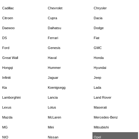
Cadillac
Chevrolet
Chrysler
Citroen
Cupra
Dacia
Daewoo
Daihatsu
Dodge
DS
Ferrari
Fiat
Ford
Genesis
GMC
Great Wall
Haval
Honda
Hongqi
Hummer
Hyundai
Infiniti
Jaguar
Jeep
Kia
Koenigsegg
Lada
Lamborghini
Lancia
Land Rover
Lexus
Lotus
Maserati
Mazda
McLaren
Mercedes-Benz
MG
Mini
Mitsubishi
NIO
Nissan
Opel