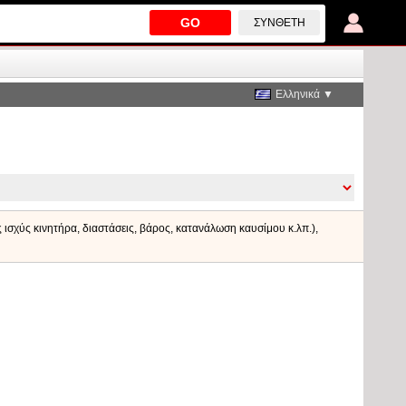
GO
ΣΎΝΘΕΤΗ
Ελληνικά ▼
ς ισχύς κινητήρα, διαστάσεις, βάρος, κατανάλωση καυσίμου κ.λπ.),