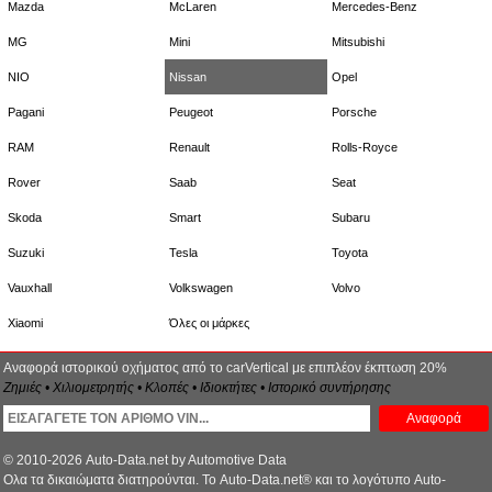
Mazda
McLaren
Mercedes-Benz
MG
Mini
Mitsubishi
NIO
Nissan
Opel
Pagani
Peugeot
Porsche
RAM
Renault
Rolls-Royce
Rover
Saab
Seat
Skoda
Smart
Subaru
Suzuki
Tesla
Toyota
Vauxhall
Volkswagen
Volvo
Xiaomi
Όλες οι μάρκες
Αναφορά ιστορικού οχήματος από το carVertical με επιπλέον έκπτωση 20%
Ζημιές • Χιλιομετρητής • Κλοπές • Ιδιοκτήτες • Ιστορικό συντήρησης
Αναφορά
© 2010-2026 Auto-Data.net by Automotive Data
Ολα τα δικαιώματα διατηρούνται. Το Auto-Data.net® και το λογότυπο Auto-