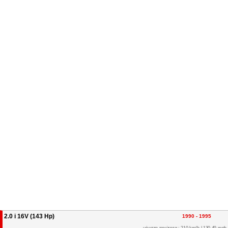
2.0 i 16V (143 Hp)
1990 - 1995
μέγιστη ταχύτητα : 210 km/h | 130.49 mph