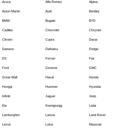
Acura
Alfa Romeo
Alpina
Aston Martin
Audi
Bentley
BMW
Bugatti
BYD
Cadillac
Chevrolet
Chrysler
Citroen
Cupra
Dacia
Daewoo
Daihatsu
Dodge
DS
Ferrari
Fiat
Ford
Genesis
GMC
Great Wall
Haval
Honda
Hongqi
Hummer
Hyundai
Infiniti
Jaguar
Jeep
Kia
Koenigsegg
Lada
Lamborghini
Lancia
Land Rover
Lexus
Lotus
Maserati