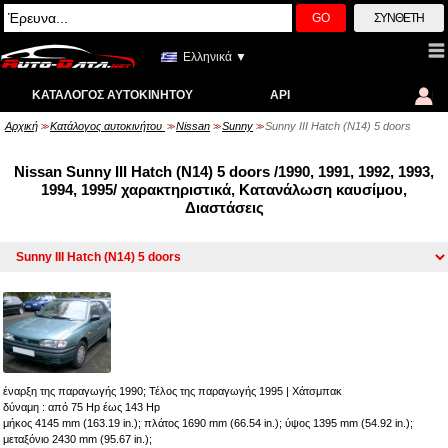
GO
ΣΎΝΘΕΤΗ
Ελληνικά ▼
ΚΑΤΆΛΟΓΟΣ ΑΥΤΟΚΙΝΉΤΟΥ
API
Αρχική
Κατάλογος αυτοκινήτου
Nissan
Sunny
Sunny III Hatch (N14) 5 doors
>>
>>
>>
>>
Nissan Sunny III Hatch (N14) 5 doors /1990, 1991, 1992, 1993,
1994, 1995/ χαρακτηριστικά, Κατανάλωση καυσίμου,
Διαστάσεις
έναρξη της παραγωγής 1990; Τέλος της παραγωγής 1995
|
Χάτσμπακ
δύναμη : από 75 Hp έως 143 Hp
μήκος 4145 mm (163.19 in.); πλάτος 1690 mm (66.54 in.); ύψος 1395 mm (54.92 in.);
μεταξόνιο 2430 mm (95.67 in.);