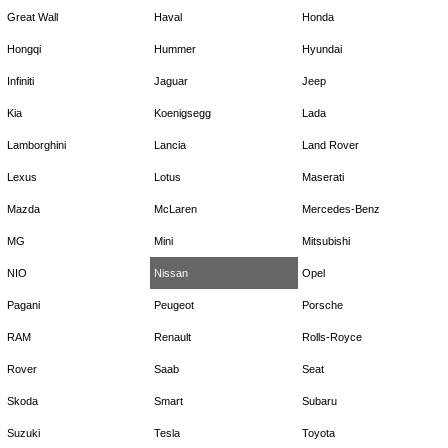
Great Wall
Haval
Honda
Hongqi
Hummer
Hyundai
Infiniti
Jaguar
Jeep
Kia
Koenigsegg
Lada
Lamborghini
Lancia
Land Rover
Lexus
Lotus
Maserati
Mazda
McLaren
Mercedes-Benz
MG
Mini
Mitsubishi
NIO
Nissan
Opel
Pagani
Peugeot
Porsche
RAM
Renault
Rolls-Royce
Rover
Saab
Seat
Skoda
Smart
Subaru
Suzuki
Tesla
Toyota