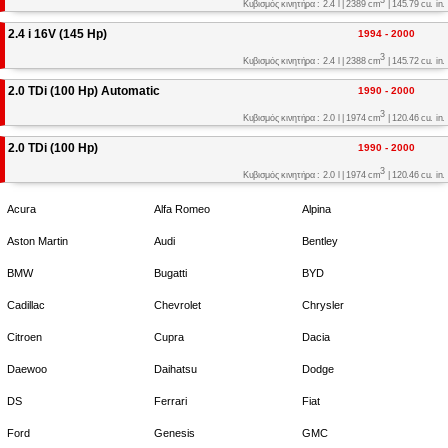
Κυβισμός κινητήρα : 2.4 l | 2389 cm
| 145.79 cu. in.
2.4 i 16V (145 Hp)
1994 - 2000
3
Κυβισμός κινητήρα : 2.4 l | 2388 cm
| 145.72 cu. in.
2.0 TDi (100 Hp) Automatic
1990 - 2000
3
Κυβισμός κινητήρα : 2.0 l | 1974 cm
| 120.46 cu. in.
2.0 TDi (100 Hp)
1990 - 2000
3
Κυβισμός κινητήρα : 2.0 l | 1974 cm
| 120.46 cu. in.
Acura
Alfa Romeo
Alpina
Aston Martin
Audi
Bentley
BMW
Bugatti
BYD
Cadillac
Chevrolet
Chrysler
Citroen
Cupra
Dacia
Daewoo
Daihatsu
Dodge
DS
Ferrari
Fiat
Ford
Genesis
GMC