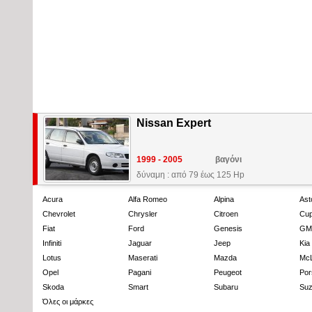
Nissan Expert
1999 - 2005
βαγόνι
δύναμη : από 79 έως 125 Hp
Acura
Alfa Romeo
Alpina
Ast
Chevrolet
Chrysler
Citroen
Cup
Fiat
Ford
Genesis
GM
Infiniti
Jaguar
Jeep
Kia
Lotus
Maserati
Mazda
Mc
Opel
Pagani
Peugeot
Por
Skoda
Smart
Subaru
Suz
Όλες οι μάρκες