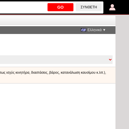
GO
ΣΎΝΘΕΤΗ
Ελληνικά ▼
όπως ισχύς κινητήρα, διαστάσεις, βάρος, κατανάλωση καυσίμου κ.λπ.),