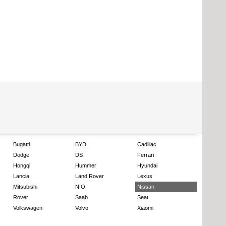
Bugatti
BYD
Cadillac
Dodge
DS
Ferrari
Hongqi
Hummer
Hyundai
Lancia
Land Rover
Lexus
Mitsubishi
NIO
Nissan
Rover
Saab
Seat
Volkswagen
Volvo
Xiaomi