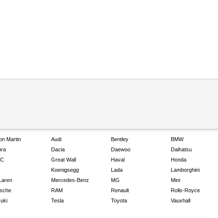
on Martin
Audi
Bentley
BMW
ra
Dacia
Daewoo
Daihatsu
C
Great Wall
Haval
Honda
Koenigsegg
Lada
Lamborghini
Laren
Mercedes-Benz
MG
Mini
sche
RAM
Renault
Rolls-Royce
uki
Tesla
Toyota
Vauxhall