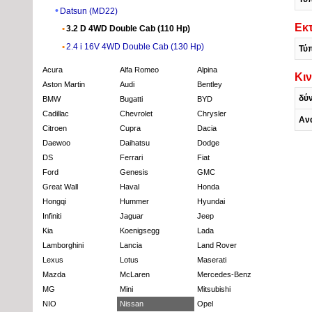
Datsun (MD22)
Εκ
3.2 D 4WD Double Cab (110 Hp)
2.4 i 16V 4WD Double Cab (130 Hp)
Τύ
Acura
Alfa Romeo
Alpina
Κι
Aston Martin
Audi
Bentley
δύ
BMW
Bugatti
BYD
Cadillac
Chevrolet
Chrysler
Αν
Citroen
Cupra
Dacia
Daewoo
Daihatsu
Dodge
DS
Ferrari
Fiat
Ford
Genesis
GMC
Great Wall
Haval
Honda
Hongqi
Hummer
Hyundai
Infiniti
Jaguar
Jeep
Kia
Koenigsegg
Lada
Lamborghini
Lancia
Land Rover
Lexus
Lotus
Maserati
Mazda
McLaren
Mercedes-Benz
MG
Mini
Mitsubishi
NIO
Nissan
Opel