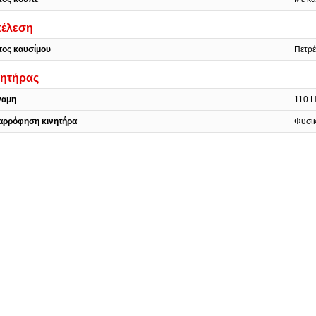
τέλεση
πος καυσίμου
Πετρέ
νητήρας
ναμη
110 
αρρόφηση κινητήρα
Φυσικ