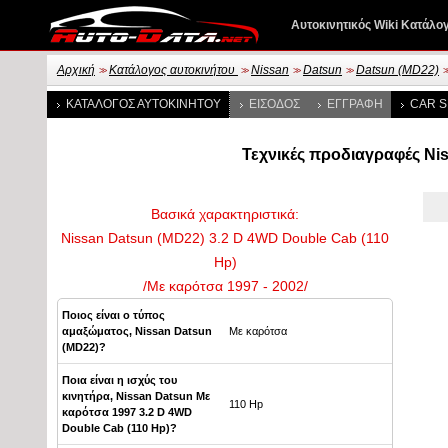
Αυτοκινητικός Wiki Κατάλο
Αρχική
Κατάλογος αυτοκινήτου
Nissan
Datsun
Datsun (MD22)
>>
>>
>>
>>
>
ΚΑΤΆΛΟΓΟΣ ΑΥΤΟΚΙΝΉΤΟΥ
ΕΊΣΟΔΟΣ
ΕΓΓΡΑΦΉ
CAR S
Τεχνικές προδιαγραφές Niss
Βασικά χαρακτηριστικά:
Nissan Datsun (MD22) 3.2 D 4WD Double Cab (110
Hp)
/Με καρότσα 1997 - 2002/
Ποιος είναι ο τύπος
αμαξώματος, Nissan Datsun
Με καρότσα
(MD22)?
Ποια είναι η ισχύς του
κινητήρα, Nissan Datsun Με
110 Hp
καρότσα 1997 3.2 D 4WD
Double Cab (110 Hp)?