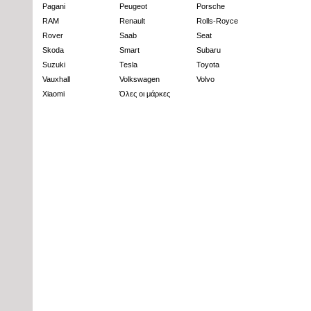
Pagani
Peugeot
Porsche
RAM
Renault
Rolls-Royce
Rover
Saab
Seat
Skoda
Smart
Subaru
Suzuki
Tesla
Toyota
Vauxhall
Volkswagen
Volvo
Xiaomi
Όλες οι μάρκες