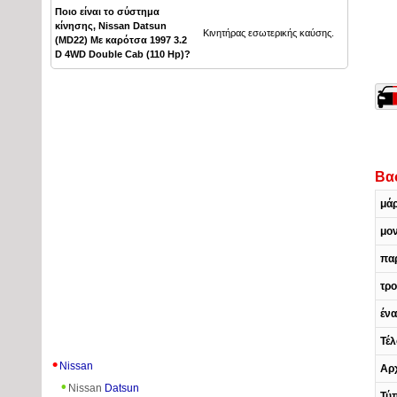
Ποιο είναι το σύστημα
κίνησης, Nissan Datsun
Κινητήρας εσωτερικής καύσης.
(MD22) Με καρότσα 1997 3.2
D 4WD Double Cab (110 Hp)?
Βα
μά
μο
πα
τρο
έν
Τέ
Nissan
Αρχ
Nissan
Datsun
Τύ