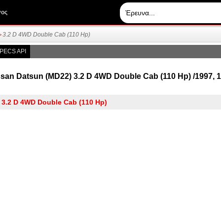
γος
3.2 D 4WD Double Cab (110 Hp)
>
PECS API
an Datsun (MD22) 3.2 D 4WD Double Cab (110 Hp) /1997, 19