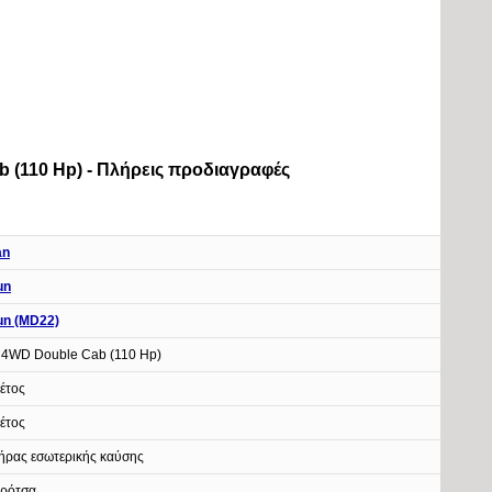
b (110 Hp) - Πλήρεις προδιαγραφές
an
un
un (MD22)
 4WD Double Cab (110 Hp)
έτος
έτος
ήρας εσωτερικής καύσης
αρότσα