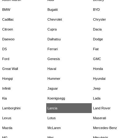
BMW
Bugatti
BYD
Cadillac
Chevrolet
Chrysler
Citroen
Cupra
Dacia
Daewoo
Daihatsu
Dodge
DS
Ferrari
Fiat
Ford
Genesis
GMC
Great Wall
Haval
Honda
Hongqi
Hummer
Hyundai
Infiniti
Jaguar
Jeep
Kia
Koenigsegg
Lada
Lamborghini
Lancia
Land Rover
Lexus
Lotus
Maserati
Mazda
McLaren
Mercedes-Benz
MG
Mini
Mitsubishi