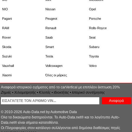
NIO
Nissan
Opel
Pagani
Peugeot
Porsche
RAM
Renault
Rolls-Royce
Rover
Saab
Seat
Skoda
Smart
Subaru
Suzuki
Tesla
Toyota
Vauxhall
Volkswagen
Volvo
Xiaomi
Όλες οι μάρκες
Αναφορά ιστορικού οχήματος από το carVertical με επιπλέον έκπτωση 20%
Ζημιές • Χιλιομετρητής • Κλοπές • Ιδιοκτήτες • Ιστορικό συντήρησης
Αναφορά
© 2010-2026 Auto-Data.net by Automotive Data
Ολα τα δικαιώματα διατηρούνται. Το Auto-Data.net® και το λογότυπο Auto-
Data.net® είναι σήματα κατατεθέντα.
Οι Πληροφορίες στον κατάλογο συλλέγονται από δημόσια διαθέσιμες πηγές