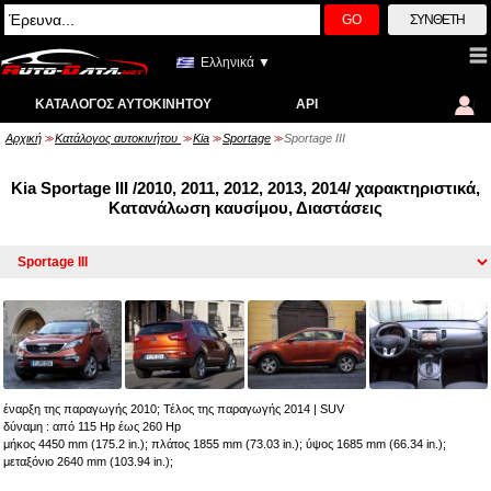
GO
ΣΎΝΘΕΤΗ
Ελληνικά ▼
ΚΑΤΆΛΟΓΟΣ ΑΥΤΟΚΙΝΉΤΟΥ
API
Αρχική
Κατάλογος αυτοκινήτου
Kia
Sportage
Sportage III
>>
>>
>>
>>
Kia Sportage III /2010, 2011, 2012, 2013, 2014/ χαρακτηριστικά,
Κατανάλωση καυσίμου, Διαστάσεις
έναρξη της παραγωγής 2010; Τέλος της παραγωγής 2014
|
SUV
δύναμη : από 115 Hp έως 260 Hp
μήκος 4450 mm (175.2 in.); πλάτος 1855 mm (73.03 in.); ύψος 1685 mm (66.34 in.);
μεταξόνιο 2640 mm (103.94 in.);