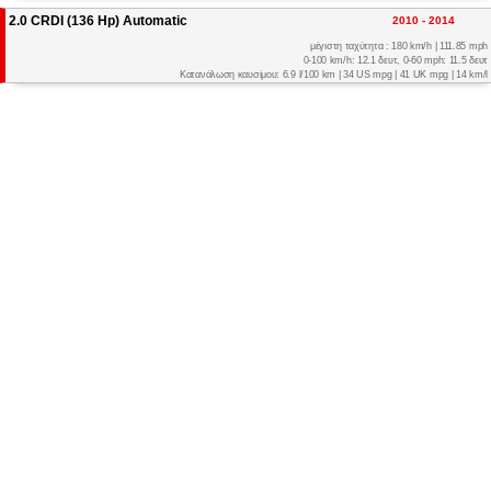
2.0 CRDI (136 Hp) Automatic
2010 - 2014
μέγιστη ταχύτητα : 180 km/h | 111.85 mph
0-100 km/h: 12.1 δευτ, 0-60 mph: 11.5 δευτ
Κατανάλωση καυσίμου: 6.9 l/100 km | 34 US mpg | 41 UK mpg | 14 km/l