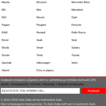
Mazda
McLaren
Mercedes-Benz
MG
Mini
Mitsubishi
NIO
Nissan
Opel
Pagani
Peugeot
Porsche
RAM
Renault
Rolls-Royce
Rover
Saab
Seat
Skoda
Smart
Subaru
Suzuki
Tesla
Toyota
Vauxhall
Volkswagen
Volvo
Xiaomi
Όλες οι μάρκες
Αναφορά ιστορικού οχήματος από το carVertical με επιπλέον έκπτωση 20%
Ζημιές • Χιλιομετρητής • Κλοπές • Ιδιοκτήτες • Ιστορικό συντήρησης
Αναφορά
© 2010-2026 Auto-Data.net by Automotive Data
Ολα τα δικαιώματα διατηρούνται. Το Auto-Data.net® και το λογότυπο Auto-