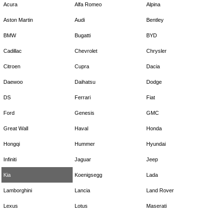
Acura
Alfa Romeo
Alpina
Aston Martin
Audi
Bentley
BMW
Bugatti
BYD
Cadillac
Chevrolet
Chrysler
Citroen
Cupra
Dacia
Daewoo
Daihatsu
Dodge
DS
Ferrari
Fiat
Ford
Genesis
GMC
Great Wall
Haval
Honda
Hongqi
Hummer
Hyundai
Infiniti
Jaguar
Jeep
Kia
Koenigsegg
Lada
Lamborghini
Lancia
Land Rover
Lexus
Lotus
Maserati