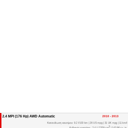
2.4 MPI (176 Hp) AWD Automatic
2010 - 2013
Κατανάλωση καυσίμου: 9.2 l/100 km | 26 US mpg | 31 UK mpg | 11 km/l
3
Κυβισμός κινητήρα : 2.4 l | 2359 cm
| 143.96 cu. in.