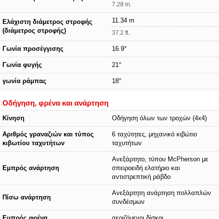
7.28 in.
11.34 m
Ελάχιστη διάμετρος στροφής
(διάμετρος στροφής)
37.2 ft.
Γωνία προσέγγισης
16.9°
Γωνία φυγής
21°
γωνία ράμπας
18°
Οδήγηση, φρένα και ανάρτηση
Κίνηση
Οδήγηση όλων των τροχών (4x4)
Αριθμός γραναζιών και τύπος
6 ταχύτητες, μηχανικό κιβώτιο
κιβωτίου ταχυτήτων
ταχυτήτων
Ανεξάρτητο, τύπου McPherson με
Εμπρός ανάρτηση
σπειροειδή ελατήριο και
αντιστρεπτική ράβδο
Ανεξάρτητη ανάρτηση πολλαπλών
Πίσω ανάρτηση
συνδέσμων
Εμπρός φρένα
αεριζόμενοι δίσκοι