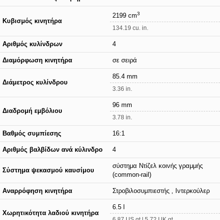
3
2199 cm
Κυβισμός κινητήρα
134.19 cu. in.
Αριθμός κυλίνδρων
4
Διαμόρφωση κινητήρα
σε σειρά
85.4 mm
Διάμετρος κυλίνδρου
3.36 in.
96 mm
Διαδρομή εμβόλιου
3.78 in.
Βαθμός συμπίεσης
16:1
Αριθμός βαλβίδων ανά κύλινδρο
4
σύστημα Ντίζελ κοινής γραμμής
Σύστημα ψεκασμού καυσίμου
(common-rail)
Αναρρόφηση κινητήρα
Στροβιλοσυμπιεστής , Ιντερκούλερ
6.5 l
Χωρητικότητα λαδιού κινητήρα
6.87 US qt | 5.72 UK qt