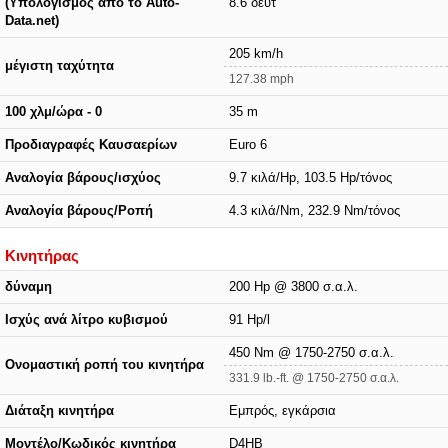
(Υπολογισμός από το Auto-
8.6 δευτ
Data.net)
205 km/h
μέγιστη ταχύτητα
127.38 mph
100 χλμ/ώρα - 0
35 m
Προδιαγραφές Καυσαερίων
Euro 6
Αναλογία βάρους/ισχύος
9.7 κιλά/Hp, 103.5 Hp/τόνος
Αναλογία βάρους/Ροπή
4.3 κιλά/Nm, 232.9 Nm/τόνος
Κινητήρας
δύναμη
200 Hp @ 3800 σ.α.λ.
Ισχύς ανά λίτρο κυβισμού
91 Hp/l
450 Nm @ 1750-2750 σ.α.λ.
Ονομαστική ροπή του κινητήρα
331.9 lb.-ft. @ 1750-2750 σ.α.λ.
Διάταξη κινητήρα
Εμπρός, εγκάρσια
Μοντέλο/Κωδικός κινητήρα
D4HB