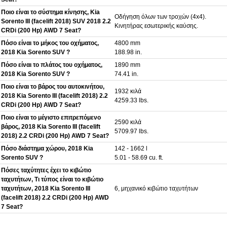
Ποιο είναι το σύστημα κίνησης, Kia
Οδήγηση όλων των τροχών (4x4).
Sorento III (facelift 2018) SUV 2018 2.2
Κινητήρας εσωτερικής καύσης.
CRDi (200 Hp) AWD 7 Seat?
Πόσο είναι το μήκος του οχήματος,
4800 mm
2018 Kia Sorento SUV ?
188.98 in.
Πόσο είναι το πλάτος του οχήματος,
1890 mm
2018 Kia Sorento SUV ?
74.41 in.
Ποιο είναι το βάρος του αυτοκινήτου,
1932 κιλά
2018 Kia Sorento III (facelift 2018) 2.2
4259.33 lbs.
CRDi (200 Hp) AWD 7 Seat?
Ποιο είναι το μέγιστο επιτρεπόμενο
2590 κιλά
βάρος, 2018 Kia Sorento III (facelift
5709.97 lbs.
2018) 2.2 CRDi (200 Hp) AWD 7 Seat?
Πόσο διάστημα χώρου, 2018 Kia
142 - 1662 l
Sorento SUV ?
5.01 - 58.69 cu. ft.
Πόσες ταχύτητες έχει το κιβώτιο
ταχυτήτων, Τι τύπος είναι το κιβώτιο
ταχυτήτων, 2018 Kia Sorento III
6, μηχανικό κιβώτιο ταχυτήτων
(facelift 2018) 2.2 CRDi (200 Hp) AWD
7 Seat?