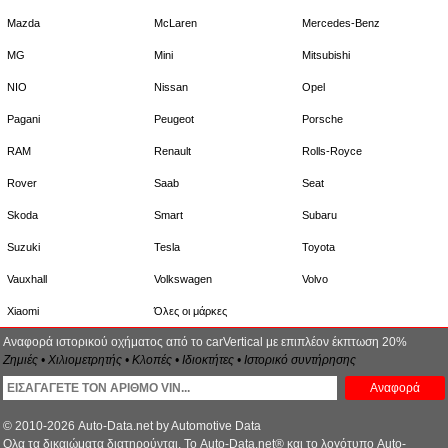
Mazda
McLaren
Mercedes-Benz
MG
Mini
Mitsubishi
NIO
Nissan
Opel
Pagani
Peugeot
Porsche
RAM
Renault
Rolls-Royce
Rover
Saab
Seat
Skoda
Smart
Subaru
Suzuki
Tesla
Toyota
Vauxhall
Volkswagen
Volvo
Xiaomi
Όλες οι μάρκες
Αναφορά ιστορικού οχήματος από το carVertical με επιπλέον έκπτωση 20%
Ζημιές • Χιλιομετρητής • Κλοπές • Ιδιοκτήτες • Ιστορικό συντήρησης
Αναφορά
© 2010-2026 Auto-Data.net by Automotive Data
Ολα τα δικαιώματα διατηρούνται. Το Auto-Data.net® και το λογότυπο Auto-