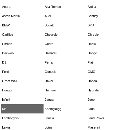
Acura
Alfa Romeo
Alpina
Aston Martin
Audi
Bentley
BMW
Bugatti
BYD
Cadillac
Chevrolet
Chrysler
Citroen
Cupra
Dacia
Daewoo
Daihatsu
Dodge
DS
Ferrari
Fiat
Ford
Genesis
GMC
Great Wall
Haval
Honda
Hongqi
Hummer
Hyundai
Infiniti
Jaguar
Jeep
Kia
Koenigsegg
Lada
Lamborghini
Lancia
Land Rover
Lexus
Lotus
Maserati