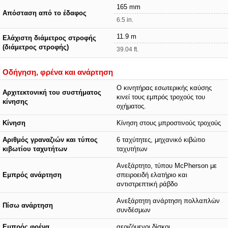
165 mm
Απόσταση από το έδαφος
6.5 in.
11.9 m
Ελάχιστη διάμετρος στροφής
(διάμετρος στροφής)
39.04 ft.
Οδήγηση, φρένα και ανάρτηση
Ο κινητήρας εσωτερικής καύσης
Αρχιτεκτονική του συστήματος
κινεί τους εμπρός τροχούς του
κίνησης
οχήματος.
Κίνηση
Κίνηση στους μπροστινούς τροχούς
Αριθμός γραναζιών και τύπος
6 ταχύτητες, μηχανικό κιβώτιο
κιβωτίου ταχυτήτων
ταχυτήτων
Ανεξάρτητο, τύπου McPherson με
Εμπρός ανάρτηση
σπειροειδή ελατήριο και
αντιστρεπτική ράβδο
Ανεξάρτητη ανάρτηση πολλαπλών
Πίσω ανάρτηση
συνδέσμων
Εμπρός φρένα
αεριζόμενοι δίσκοι