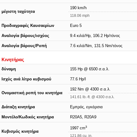
190 km/h
μέγιστη ταχύτητα
118.06 mph
Προδιαγραφές Καυσαερίων
Euro 5
Αναλογία βάρους/ισχύος
9.4 κιλά/Hp, 106.2 Hp/τόνος
Αναλογία βάρους/Ροπή
7.6 κιλά/Nm, 131.5 Nm/τόνος
Κινητήρας
δύναμη
155 Hp @ 6500 σ.α.λ.
Ισχύς ανά λίτρο κυβισμού
77.6 Hp/l
192 Nm @ 4300 σ.α.λ.
Ονομαστική ροπή του κινητήρα
141.61 lb.-ft. @ 4300 σ.α.λ.
Διάταξη κινητήρα
Εμπρός, εγκάρσια
Μοντέλο/Κωδικός κινητήρα
R20A5, R20A9
3
1997 cm
Κυβισμός κινητήρα
121.86 cu. in.