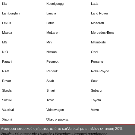
Kia
Koenigsegg
Lada
Lamborghini
Lancia
Land Rover
Lexus
Lotus
Maserati
Mazda
McLaren
Mercedes-Benz
MG
Mini
Mitsubishi
NIO
Nissan
Opel
Pagani
Peugeot
Porsche
RAM
Renault
Rolls-Royce
Rover
Saab
Seat
Skoda
Smart
Subaru
Suzuki
Tesla
Toyota
Vauxhall
Volkswagen
Volvo
Xiaomi
Όλες οι μάρκες
Αναφορά ιστορικού οχήματος από το carVertical με επιπλέον έκπτωση 20%
Ζημιές • Χιλιομετρητής • Κλοπές • Ιδιοκτήτες • Ιστορικό συντήρησης