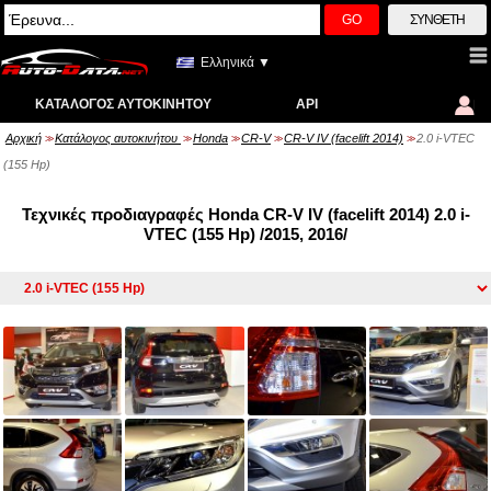
GO
ΣΎΝΘΕΤΗ
Ελληνικά ▼
ΚΑΤΆΛΟΓΟΣ ΑΥΤΟΚΙΝΉΤΟΥ
API
Αρχική
Κατάλογος αυτοκινήτου
Honda
CR-V
CR-V IV (facelift 2014)
2.0 i-VTEC
>>
>>
>>
>>
>>
(155 Hp)
Τεχνικές προδιαγραφές Honda CR-V IV (facelift 2014) 2.0 i-
VTEC (155 Hp) /2015, 2016/