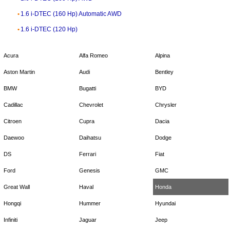
1.6 i-DTEC (160 Hp) Automatic AWD
1.6 i-DTEC (120 Hp)
Acura
Alfa Romeo
Alpina
Aston Martin
Audi
Bentley
BMW
Bugatti
BYD
Cadillac
Chevrolet
Chrysler
Citroen
Cupra
Dacia
Daewoo
Daihatsu
Dodge
DS
Ferrari
Fiat
Ford
Genesis
GMC
Great Wall
Haval
Honda
Hongqi
Hummer
Hyundai
Infiniti
Jaguar
Jeep