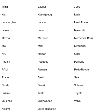
Infiniti
Jaguar
Jeep
Kia
Koenigsegg
Lada
Lamborghini
Lancia
Land Rover
Lexus
Lotus
Maserati
Mazda
McLaren
Mercedes-Benz
MG
Mini
Mitsubishi
NIO
Nissan
Opel
Pagani
Peugeot
Porsche
RAM
Renault
Rolls-Royce
Rover
Saab
Seat
Skoda
Smart
Subaru
Suzuki
Tesla
Toyota
Vauxhall
Volkswagen
Volvo
Xiaomi
Όλες οι μάρκες