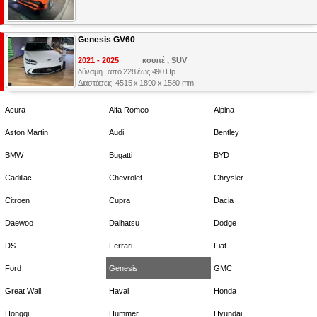
Genesis GV60
2021 - 2025
κουπέ , SUV
δύναμη : από 228 έως 490 Hp
Διαστάσεις: 4515 x 1890 x 1580 mm
Acura
Alfa Romeo
Alpina
Aston Martin
Audi
Bentley
BMW
Bugatti
BYD
Cadillac
Chevrolet
Chrysler
Citroen
Cupra
Dacia
Daewoo
Daihatsu
Dodge
DS
Ferrari
Fiat
Ford
Genesis
GMC
Great Wall
Haval
Honda
Hongqi
Hummer
Hyundai