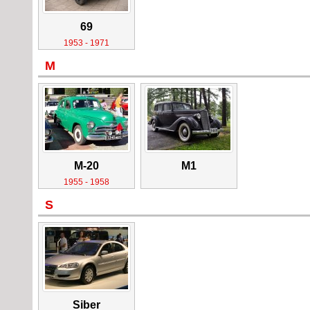
69
1953 - 1971
M
M-20
M1
1955 - 1958
S
Siber