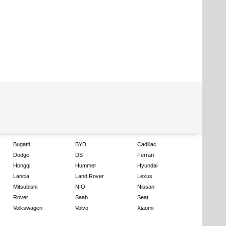
Bugatti
BYD
Cadillac
Dodge
DS
Ferrari
Hongqi
Hummer
Hyundai
Lancia
Land Rover
Lexus
Mitsubishi
NIO
Nissan
Rover
Saab
Seat
Volkswagen
Volvo
Xiaomi