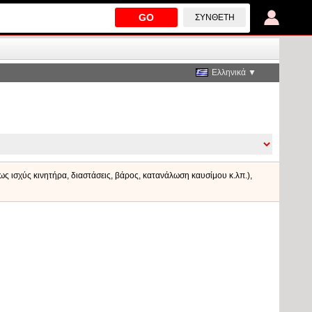
GO
ΣΎΝΘΕΤΗ
Ελληνικά ▼
πως ισχύς κινητήρα, διαστάσεις, βάρος, κατανάλωση καυσίμου κ.λπ.),