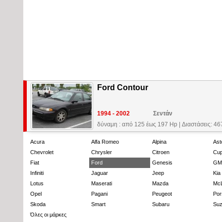
Ford Contour
1994 - 2002
Σεντάν
δύναμη : από 125 έως 197 Hp
|
Διαστάσεις: 4
Acura
Alfa Romeo
Alpina
Ast
Chevrolet
Chrysler
Citroen
Cup
Fiat
Ford
Genesis
GM
Infiniti
Jaguar
Jeep
Kia
Lotus
Maserati
Mazda
Mc
Opel
Pagani
Peugeot
Por
Skoda
Smart
Subaru
Suz
Όλες οι μάρκες