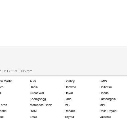
671 x 1755 x 1385 mm
on Martin
Audi
Bentley
BMW
ra
Dacia
Daewoo
Daihatsu
C
Great Wall
Haval
Honda
Koenigsegg
Lada
Lamborghini
Laren
Mercedes-Benz
MG
Mini
sche
RAM
Renault
Rolls-Royce
uki
Tesla
Toyota
Vauxhall