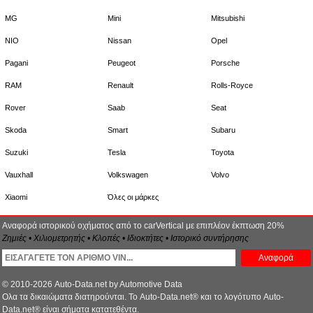
MG
Mini
Mitsubishi
NIO
Nissan
Opel
Pagani
Peugeot
Porsche
RAM
Renault
Rolls-Royce
Rover
Saab
Seat
Skoda
Smart
Subaru
Suzuki
Tesla
Toyota
Vauxhall
Volkswagen
Volvo
Xiaomi
Όλες οι μάρκες
Αναφορά ιστορικού οχήματος από το carVertical με επιπλέον έκπτωση 20%
Ζημιές • Χιλιομετρητής • Κλοπές • Ιδιοκτήτες • Ιστορικό συντήρησης
Αναφορά
© 2010-2026 Auto-Data.net by Automotive Data
Ολα τα δικαιώματα διατηρούνται. Το Auto-Data.net® και το λογότυπο Auto-
Data.net® είναι σήματα κατατεθέντα.