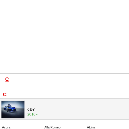
C
C
cB7
2016 -
Acura
Alfa Romeo
Alpina