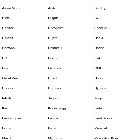
Aston Martin
Audi
Bentley
BMW
Bugatti
BYD
Cadillac
Chevrolet
Chrysler
Citroen
Cupra
Dacia
Daewoo
Daihatsu
Dodge
DS
Ferrari
Fiat
Ford
Genesis
GMC
Great Wall
Haval
Honda
Hongqi
Hummer
Hyundai
Infiniti
Jaguar
Jeep
Kia
Koenigsegg
Lada
Lamborghini
Lancia
Land Rover
Lexus
Lotus
Maserati
Mazda
McLaren
Mercedes-Benz