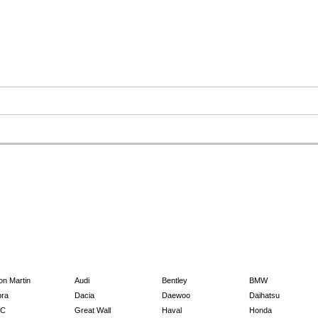
on Martin
Audi
Bentley
BMW
ra
Dacia
Daewoo
Daihatsu
C
Great Wall
Haval
Honda