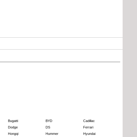
Bugatti
BYD
Cadillac
Dodge
DS
Ferrari
Hongqi
Hummer
Hyundai