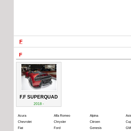
F
F
F.F SUPERQUAD
2018 -
Acura
Alfa Romeo
Alpina
Ast
Chevrolet
Chrysler
Citroen
Cup
Fiat
Ford
Genesis
GM